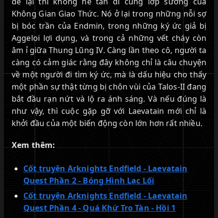
để lại thì không hề tan đi cùng lớp sương của
Không Gian Giao Thức. Nó ở lại trong những nỗi sợ
bị bóc trần của Endmin, trong những ký ức giả bị
Aggeloi lợi dụng, và trong cả những vết cháy còn
âm ỉ giữa Thung Lũng IV. Càng lần theo cô, người ta
càng có cảm giác rằng đây không chỉ là câu chuyện
về một người đi tìm ký ức, mà là dấu hiệu cho thấy
một phần sự thật từng bị chôn vùi của Talos-II đang
bắt đầu rạn nứt và lộ ra ánh sáng. Và nếu đúng là
như vậy, thì cuộc gặp gỡ với Laevatain mới chỉ là
khởi đầu của một biến động còn lớn hơn rất nhiều.
Xem thêm:
Cốt truyện Arknights Endfield - Laevatain
Quest Phần 2 - Bóng Hình Lạc Lối
Cốt truyện Arknights Endfield - Laevatain
Quest Phần 4 - Quá Khứ Tro Tàn - Hồi 1