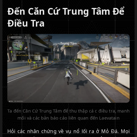
Đến Căn Cứ Trung Tâm Để
Điều Tra
Ta đến Căn Cứ Trung Tâm để thu thập cá c điều tra, manh
mối và các bản báo cáo liên quan đến Laevatain
Hỏi các nhân chứng về vụ nổ lối ra ở Mỏ Đá. Mọi