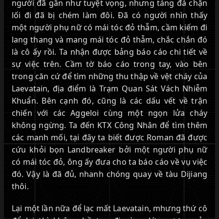
người đã gần như tuyệt vọng, nhưng tảng đá chặn
lối đi đã bị chém làm đôi. Đã có người nhìn thấy
một người phụ nữ có mái tóc đỏ thẫm, cầm kiếm đi
lang thang và mang mái tóc đỏ thẫm, chắc chắn đó
là cô ấy rồi. Ta nhận được bảng báo cáo chi tiết về
sự việc trên. Cầm tờ báo cáo trong tay, vào bên
trong căn cứ để tìm những thu thập về vệt cháy của
Laevatain, địa điểm là Trạm Quan Sát Vách Nhiễm
Khuẩn. Bên cạnh đó, cũng là các dấu vết về trận
chiến với các Aggeloi cùng một ngọn lửa cháy
không ngừng. Ta đến KTX Công Nhân để tìm thêm
các manh mối, tại đây ta biết được Roman đã được
cứu khỏi bọn Landbreaker bởi một người phụ nữ
có mái tóc đỏ, ông ấy đưa cho ta báo cáo về vụ việc
đó. Vậy là đã đủ, nhanh chóng quay về tàu Dijiang
thôi.
Lại một lần nữa để lạc mất Laevatain, mhưng thứ cô