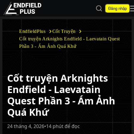
Mở tìm kiếm
Đăng nhập
EndfieldPlus
EndfieldPlus
Cốt Truyện
Cốt truyện Arknights Endfield - Laevatain Quest
Mở menu con
Phần 3 - Ám Ảnh Quá Khứ
Cốt truyện Arknights
Mở menu con
Endfield - Laevatain
Quest Phần 3 - Ám Ảnh
Quá Khứ
24 tháng 4, 2026
•
14 phút để đọc