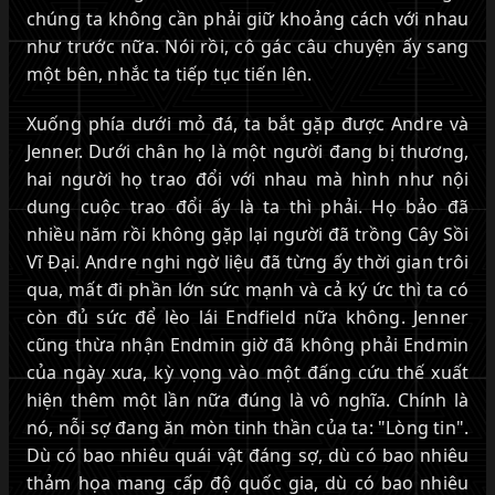
chúng ta không cần phải giữ khoảng cách với nhau
như trước nữa. Nói rồi, cô gác câu chuyện ấy sang
một bên, nhắc ta tiếp tục tiến lên.
Xuống phía dưới mỏ đá, ta bắt gặp được Andre và
Jenner. Dưới chân họ là một người đang bị thương,
hai người họ trao đổi với nhau mà hình như nội
dung cuộc trao đổi ấy là ta thì phải. Họ bảo đã
nhiều năm rồi không gặp lại người đã trồng Cây Sồi
Vĩ Đại. Andre nghi ngờ liệu đã từng ấy thời gian trôi
qua, mất đi phần lớn sức mạnh và cả ký ức thì ta có
còn đủ sức để lèo lái Endfield nữa không. Jenner
cũng thừa nhận Endmin giờ đã không phải Endmin
của ngày xưa, kỳ vọng vào một đấng cứu thế xuất
hiện thêm một lần nữa đúng là vô nghĩa. Chính là
nó, nỗi sợ đang ăn mòn tinh thần của ta: "Lòng tin".
Dù có bao nhiêu quái vật đáng sợ, dù có bao nhiêu
thảm họa mang cấp độ quốc gia, dù có bao nhiêu