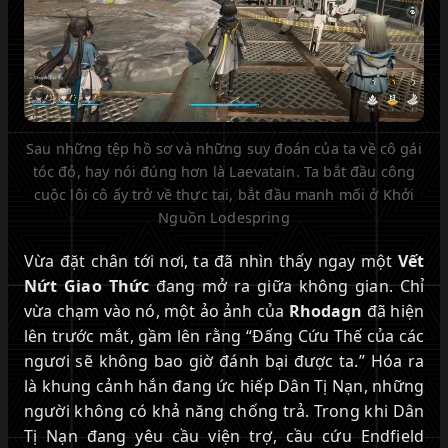
Sau những tệp hồ sơ và những suy đoán của ta về cô gái
tóc đỏ, hay nói đúng hơn là Laevatain. Ta bắt đầu công
cuộc lôi cô ấy trở về thực tại, bắt đầu manh mối ở Khởi
Nguồn Lodespring
Vừa đặt chân tới nơi, ta đã nhìn thấy ngay một
Vết
Nứt Giao Thức
đang mở ra giữa không gian. Chỉ
vừa chạm vào nó, một ảo ảnh của
Rhodagn
đã hiện
lên trước mắt, gầm lên rằng “Đấng Cứu Thế của các
ngươi sẽ không bao giờ đánh bại được ta.” Hóa ra
là khung cảnh hắn đang ức hiếp Dân Tị Nạn, những
người không có khả năng chống trả. Trong khi Dân
Tị Nạn đang yêu cầu viện trợ, cầu cứu Endfield