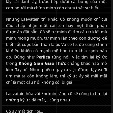
lấy cái danh ấy, bước tiếp dưới cái bóng của một
con người mà chính mình còn chưa thật sự hiểu.
Nhưng Laevatain thì khác. Cô không muốn chỉ cúi
đầu chấp nhận một cái tên hay một thân phận
được áp đặt sẵn. Cô sẽ tự mình đi tìm câu trả lời mà
mình mong muốn, tự mình lần theo con đường để
biết rốt cuộc bản thân là ai. Và có lẽ, đó cũng chính
là điều khiến cô mạnh mẽ hơn ta ở khía cạnh nào
đó. Đúng như
Perlica
từng nói, việc tìm lại ký ức
trong
Không Gian Giao Thức
chẳng khác nào mò
kim đáy bể. Nhưng nếu ngay cả việc đứng dậy và đi
tìm mà ta còn không làm, thì ký ức ấy sẽ mãi mãi
chỉ là một câu hỏi không có lời giải.
Laevatain hứa với Endmin rằng cô sẽ cùng ta tìm lại
những ký ức đã mất,.. cùng nhau
Cô ấy mất tích rồi...