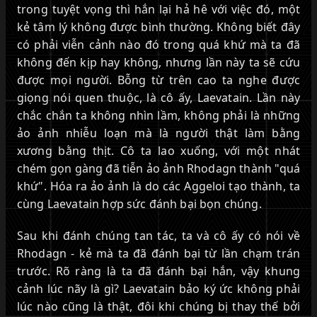
trong tuyệt vọng thì hắn lại hả hê với việc đó, một
kẻ tâm lý không được bình thường. Không biết đây
có phải viễn cảnh nào đó trong quá khứ mà ta đã
không đến kịp hay không, nhưng lần này ta sẽ cứu
được mọi người. Bỗng từ trên cao ta nghe được
giọng nói quen thuộc, là cô ấy, Laevatain. Lần này
chắc chắn ta không nhìn lầm, không phải là những
ảo ảnh nhiễu loạn mà là người thật làm bằng
xương bằng thịt. Cô ta lao xuống, với một nhát
chém gọn gàng đã tiễn ảo ảnh Rhodagn thành "quá
khứ". Hóa ra ảo ảnh là do các Aggeloi tạo thành, ta
cùng Laevatain hợp sức đánh bại bọn chúng.
Sau khi đánh chúng tan tác, ta và cô ấy có nói về
Rhodagn - kẻ mà ta đã đánh bại từ lần chạm trán
trước. Rõ ràng là ta đã đánh bại hắn, vậy khung
cảnh lúc nãy là gì? Laevatain bảo ký ức không phải
lúc nào cũng là thật, đôi khi chúng bị thay thế bởi