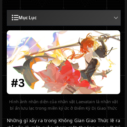
Mục Lục
Hình ảnh nhận diện của nhân vật Laevatain là nhân vật
bí ẩn lưu lạc trong miền ký ức ở Điểm Kỳ Dị Giao Thức
Những gì xảy ra trong Không Gian Giao Thức lẽ ra