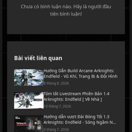
Chưa có bình luận nào. Hãy là người đầu
tiên bình luận!
Bài viết liên quan
Hướng Dẫn Build Arcane Arknights:
Endfield - Vũ Khí, Trang Bị & Đội Hình
8 tháng 8, 2026
Tóm tắt Livestream Phiên Bản 1.4
Arknights: Endfield [ Về Nhà ]
10 tháng 7, 2026
Hướng dẫn vượt Đài Bóng Tối 1.3
Arknights: Endfield - Sóng Ngầm Nơi
Biển Lặng Tăm Tối
3 tháng 7, 2026