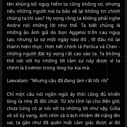
tên khủng bố nguy hiểm ta cũng không sợ, nhưng
nếu những người mà ta bảo vệ lại không tin chính
chúng ta thì sao? Hy vọng rằng ta không phải nghe
Andre nói những lời như thế. Ta biết chúng là
những ảo ảnh giả do bọn Aggeloi trốn sau ngụy
tạo, nhưng ta sợ một ngày nào đó , lỡ đâu nó lại
thành hiện thực. Hơn hết chính là Perlica và Chen -
những người đặt kỳ vọng rất cao vào ta. Ta không
thể nói với họ những lời tâm sự này được vì ta
chính là Endmin trong lòng họ kia mà.
Laevatain: "Nhưng cậu đã đang làm rất tốt rồi"
Chỉ một câu nói ngắn ngủi ấy thôi cũng đủ khiến
lòng ta nhẹ đi đôi chút. Từ khi tỉnh lại cho đến giờ,
chưa từng có ai nói với ta những lời như vậy. Giữa
vô số kỳ vọng, ánh nhìn và trách nhiệm đè nặng lên
vai, ta gần như đã quên mất cảm giác được ai đó