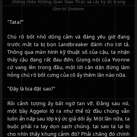
chồng chéo Không Gian Giao Thức và các ký ức trong
tâm trí Endmin
"Tata?"
Chú rô bốt nhỏ dũng cảm và đáng yêu giờ đang
trước mắt ta bị bọn Landbreaker đánh cho tơi tả.
Thông qua màn hình kỹ thuật số của cậu, ta nhận
thấy cậu đang rất đau đớn. Giọng nói của Yvonne
cứ vang lên trong đầu, một lời căn dặn đừng làm
hỏng chú rô bốt cưng của cô ấy thêm lần nào nữa.
"Đây là bịa đặt sao?"
Rồi cảnh tượng ấy bất ngờ tan vỡ. Đằng sau nó,
một bầy Aggeloi lộ ra như thể từ đầu chúng vẫn
luôn ẩn nấp sau lớp ký ức giả dối ấy. Một lần nữa, ta
buộc phải ra tay dọn sạch chúng. tại sao ta lại bị
cho nhìn thấy khung cảnh đó? Phải chăng đó chính