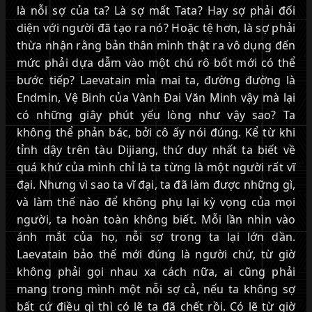
là nỗi sợ của ta? Là sợ mất Tata? Hay sợ phải đối
diện với người đã tạo ra nó? Hoặc tệ hơn, là sợ phải
thừa nhận rằng bản thân mình thật ra vô dụng đến
mức phải dựa dẫm vào một chú rô bốt mới có thể
bước tiếp? Laevatain mỉa mai ta, đường đường là
Endmin, Vệ Binh của Vành Đai Văn Minh vậy mà lại
có những giây phút yếu lòng như vậy sao? Ta
không thể phản bác, bởi cô ấy nói đúng. Kể từ khi
tỉnh dậy trên tàu Dijiang, thứ duy nhất ta biết về
quá khứ của mình chỉ là ta từng là một người rất vĩ
đại. Nhưng vì sao ta vĩ đại, ta đã làm được những gì,
và làm thế nào để không phụ lại kỳ vọng của mọi
người, ta hoàn toàn không biết. Mỗi lần nhìn vào
ánh mắt của họ, nỗi sợ trong ta lại lớn dần.
Laevatain bảo thế mới đúng là người chứ, từ giờ
không phải gọi nhau xa cách nữa, ai cũng phải
mang trong mình một nỗi sợ cả, nếu ta không sợ
bất cứ điều gì thì có lẽ ta đã chết rồi. Có lẽ từ giờ