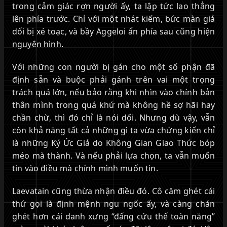
trong cảm giác rợn người ấy, ta lập tức lao thẳng
lên phía trước. Chỉ với một nhát kiếm, bức màn giả
dối bị xé toạc, và bầy Aggeloi ẩn phía sau cũng hiện
nguyên hình.
Với những con người bị gán cho một số phận đã
định sẵn và buộc phải gánh trên vai một trọng
trách quá lớn, nếu bảo rằng khi nhìn vào chính bản
thân mình trong quá khứ mà không hề sợ hãi hay
chần chừ, thì đó chỉ là nói dối. Nhưng dù vậy, vẫn
còn khả năng tất cả những gì ta vừa chứng kiến chỉ
là những Ký Ức Giả do Không Gian Giao Thức bóp
méo mà thành. Và nếu phải lựa chọn, ta vẫn muốn
tin vào điều mà chính mình muốn tin.
Laevatain cũng thừa nhận điều đó. Cô căm ghét cái
thứ gọi là định mệnh ngu ngốc ấy, và càng chán
ghét hơn cái danh xưng “đấng cứu thế toàn năng”