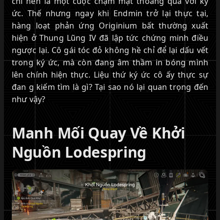
chỉ nên là một cuộc chạm mặt thoáng qua với ký
ức. Thế nhưng ngay khi Endmin trở lại thực tại,
hàng loạt phản ứng Originium bất thường xuất
hiện ở Thung Lũng IV đã lập tức chứng minh điều
ngược lại. Cô gái tóc đỏ không hề chỉ để lại dấu vết
trong ký ức, mà còn đang âm thầm in bóng mình
lên chính hiện thực. Liệu thứ ký ức cô ấy thực sự
đan g kiếm tìm là gì? Tại sao nó lại quan trọng đến
như vậy?
Manh Mối Quay Về Khởi
Nguồn Lodespring