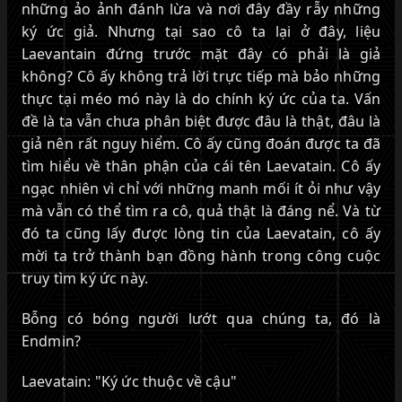
những ảo ảnh đánh lừa và nơi đây đầy rẫy những
ký ức giả. Nhưng tại sao cô ta lại ở đây, liệu
Laevantain đứng trước mặt đây có phải là giả
không? Cô ấy không trả lời trực tiếp mà bảo những
thực tại méo mó này là do chính ký ức của ta. Vấn
đề là ta vẫn chưa phân biệt được đâu là thật, đâu là
giả nên rất nguy hiểm. Cô ấy cũng đoán được ta đã
tìm hiểu về thân phận của cái tên Laevatain. Cô ấy
ngạc nhiên vì chỉ với những manh mối ít ỏi như vậy
mà vẫn có thể tìm ra cô, quả thật là đáng nể. Và từ
đó ta cũng lấy được lòng tin của Laevatain, cô ấy
mời ta trở thành bạn đồng hành trong công cuộc
truy tìm ký ức này.
Bỗng có bóng người lướt qua chúng ta, đó là
Endmin?
Laevatain: "Ký ức thuộc về cậu"