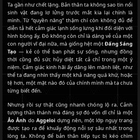
Ta gần như chết lặng. Bản thân ta không sao tin nổi
sinh vật đang lơ lửng trước mắt kia lại chính là
mình. Từ “quyền năng” thậm chí còn không đủ để
diễn tả hết cảm giác lạnh sống lưng khi đối diện với
hình bóng ấy. Đó không còn chỉ là dáng vẻ của một
con người vĩ đại nữa, mà giống hệt một
Đấng Sáng
Tạo
— kẻ có thể ban phát sự sống, nhưng đồng
thời cũng đủ sức hủy diệt tất cả chỉ trong một ý
niệm. Cảm giác kinh hãi ấy dâng lên mãnh liệt, như
thể ta đang nhìn thấy một khả năng quá khứ, hoặc
tệ hơn, một mặt nào đó của chính mình mà ta chưa
từng biết đến.
Nhưng rồi sự thật cũng nhanh chóng lộ ra. Cảnh
tượng thần thánh mà đáng sợ đó vốn dĩ chỉ là một
Ảo Ảnh
do
Aggeloi
dựng nên, một lớp ngụy trang
được tạo ra để khuấy động nỗi sợ sâu nhất trong
lòng ta. Không để bản thân tiếp tục bị kéo chìm