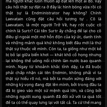
mà người khác luôn muốn áp đặt lên một ai đó. Vậy
câu hỏi thật sự đặt ra ở đây là: hình bóng vừa rồi có
thật sự là Endministrator hay không? Chính
Laevatain cũng đặt câu hỏi tương tự . Cô là
Laevatain, là một người Trở Về, hay rốt cuộc cô
chính là Surtr? Cái tên Surtr ấy chẳng để lại cho cô
điều gì ngoài một mớ hỗn độn của ký ức, danh tính
và những mảnh quá khứ không biết đâu mới là thứ
thật sự thuộc về mình. Còn ta, ta giống như một kẻ
bị bỏ lại giữa biển khơi — khát khô cổ họng nhưng
lại không thể uống nổi chính làn nước bao quanh
mình. Ngay từ khoảnh khắc tỉnh dậy, ta đã buộc
phải chấp nhận cái tên Endmin, không phải vì ta
thật sự hiểu rõ nó, mà bởi ta muốn xứng đáng với
những kỳ vọng đang đặt lên mình, bởi trong đầu ta
đã bị gieo vào một sứ mệnh quá lớn, và cũng bởi
những người xung quanh đã đối xử với ta quá tốt
để ta có thể quay lưng lại với tất cả. Ta cứ thế mang