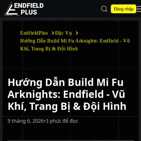
Mở tìm kiếm
Đăng nhập
EndfieldPlus
EndfieldPlus
Đặc Vụ
Hướng Dẫn Build Mi Fu Arknights: Endfield - Vũ
Mở menu con
Khí, Trang Bị & Đội Hình
Hướng Dẫn Build Mi Fu
Mở menu con
Arknights: Endfield - Vũ
Khí, Trang Bị & Đội Hình
9 tháng 6, 2026
•
3 phút để đọc