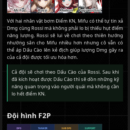
Mi Fu
Rossi
Akekuri
Pogranichnik
Với hai nhân vật bơm Điểm KN, Mifu có thể tự tin xả
Dmg cùng Rossi mà không phải lo bị thiếu hụt điểm
năng lượng. Rossi sẽ lui về chơi theo thiên hướng
nhường sân cho Mifu nhiều hơn nhưng cô vẫn có
thể áp Dấu Cào lên kẻ địch giúp lượng Dmg gây ra
của cả đội được tối ưu hóa hơn.
Cả đội sẽ chơi theo Dấu Cào của Rossi. Sau khi
đã kích hoạt được Dấu Cào thì sẽ dồn những kỹ
năng quan trọng vào người quái mà không cần
lo hết điểm KN.
Đội hình F2P
DPS
TANKER
SUB DPS
SUPPORT