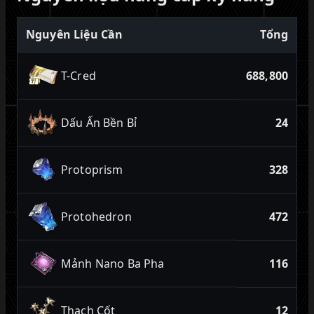
Nguyên Liệu Cần
Tổng
T-Cred
688,800
Dấu Ấn Bền Bỉ
24
Protoprism
328
Protohedron
472
Mảnh Nano Ba Pha
116
Thạch Cốt
12