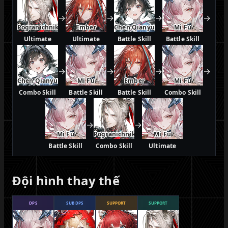
→
→
→
→
Pogranichnik
Ember
Chen Qianyu
Mi Fu
Ultimate
Ultimate
Battle Skill
Battle Skill
→
→
→
→
Chen Qianyu
Mi Fu
Ember
Mi Fu
Combo Skill
Battle Skill
Battle Skill
Combo Skill
→
→
Mi Fu
Pogranichnik
Mi Fu
Battle Skill
Combo Skill
Ultimate
Đội hình thay thế
DPS
SUB DPS
SUPPORT
SUPPORT