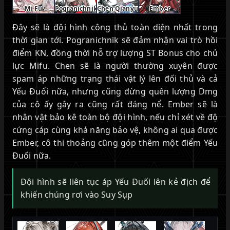
Mi Fu
Pogranichnik
Chen Qianyu
Ember
Đây sẽ là đội hình công thủ toàn diện nhất trong
thời gian tới. Pogranichnik sẽ đảm nhận vai trò hồi
điểm KN, đồng thời hỗ trợ lượng ST Bonus cho chủ
lực Mifu. Chen sẽ là người thường xuyên được
spam áp những trạng thái vật lý lên đối thủ và cả
Yếu Đuối nữa, nhưng cũng đừng quên lượng Dmg
của cô ấy gây ra cũng rất đáng nể. Ember sẽ là
nhân vật bảo kê toàn bộ đội hình, nếu chỉ xét về độ
cứng cáp cùng khả năng bảo vệ, không ai qua được
Ember, cô thi thoảng cũng góp thêm một điểm Yếu
Đuối nữa.
Đội hình sẽ liên tục áp Yếu Đuối lên kẻ địch để
khiến chúng rơi vào Suy Sụp