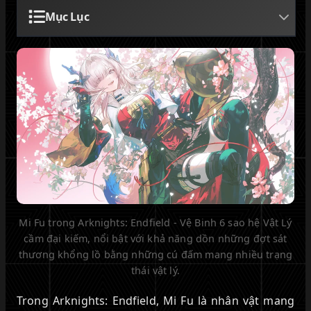
Mục Lục
Mi Fu trong Arknights: Endfield - Vệ Binh 6 sao hệ Vật Lý
cầm đại kiếm, nổi bật với khả năng dồn những đợt sát
thương khổng lồ bằng những cú đấm mang nhiều trạng
thái vật lý.
Trong Arknights: Endfield, Mi Fu là nhân vật mang