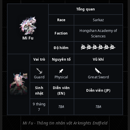
Tổng quan
Race
Sarkaz
Hongshan Academy of
Faction
Sciences
Mi Fu
Độ hiếm
Vai trò
Nguyên tố
Vũ khí
Guard
Physical
Great Sword
Sinh
Diễn viên
Diễn viên (JP)
nhật
(EN)
9 tháng
TBA
TBA
7
Mi Fu - Thông tin nhân vật Arknights Endfield