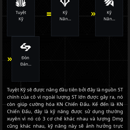
=
»
Tuyệt
Kỹ
Kỹ
Kỹ
Năng
Năng
Chiến
Liên
Đấu
Hoàn
»
Đòn
Đánh
Thường
Tuyệt Kỹ sẽ được nâng đầu tiên bởi đây là nguồn ST
chính của cô vì ngoài lượng ST lớn được gây ra, nó
còn giúp cường hóa KN Chiến Đấu. Kế đến là KN
Chiến Đấu, đây là kỹ năng được sử dụng thường
xuyên vì nó có 3 cơ chế khác nhau và lượng Dmg
cũng khác nhau, kỹ năng này sẽ ảnh hưởng trực