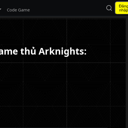
Đăn
Mở tìm ki
 menu con
Code Game
nhậ
 game thủ Arknights: