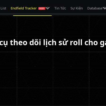
on
Mở menu con
Mở
 List
Endfield Tracker
Tin Tức
Sự Kiện
Database
HOT
cụ theo dõi lịch sử roll cho