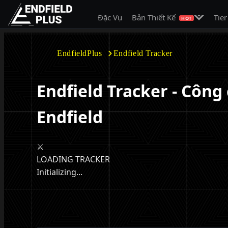
Mở menu c
Đặc Vụ
Bản Thiết Kế
Tier
EndfieldPlus
HOT
EndfieldPlus
Endfield Tracker
Endfield Tracker - Công 
Endfield
⚔️
LOADING TRACKER
Initializing...