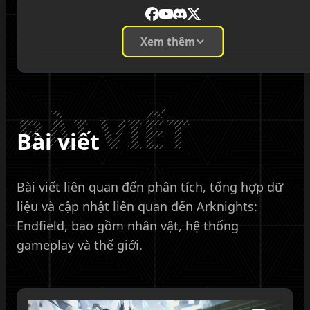
Facebook
YouTube
Discord
X
Xem thêm
Admin
BÀI VIẾT
Bài viết
Bài viết liên quan đến phân tích, tổng hợp dữ
liệu và cập nhật liên quan đến Arknights:
Endfield, bao gồm nhân vật, hệ thống
gameplay và thế giới.