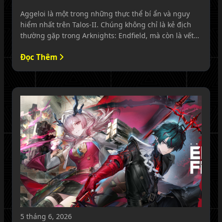
nhất
Aggeloi là một trong những thực thể bí ẩn và nguy
hiểm nhất trên Talos-II. Chúng không chỉ là kẻ địch
thường gặp trong Arknights: Endfield, mà còn là vết
thương lịch sử gắn liền với quá trình nhân loại khai
Đọc Thêm
phá vùng đất này.
5 tháng 6, 2026