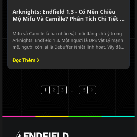
Arknights: Endfield 1.3 - Có Nên Chiêu
Mộ Mifu Và Camille? Phân Tích Chi Tiết &
Lời Khuyên
Mifu và Camille là hai nhân vật mới đáng chú ý trong
Arknights: Endfield 1.3. Một người là DPS Vật Lý mạnh
mẽ, người còn lại là Debuffer Nhiệt linh hoạt. Vậy đâu
mới là lựa chọn đáng roll hơn cho tài khoản của bạn?
Đọc Thêm
1
2
3
...
15
Trang tiếp
EndfieldPlus