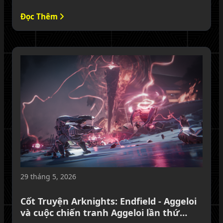
hiểu rõ vai trò, ưu nhược điểm và cách khai thác Mi Fu
Đọc Thêm
hiệu quả từ vũ khí, kỹ năng, combo và cả đội hình.
29 tháng 5, 2026
Cốt Truyện Arknights: Endfield - Aggeloi
và cuộc chiến tranh Aggeloi lần thứ