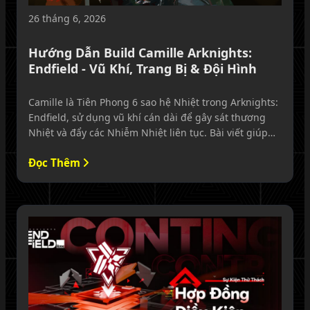
26 tháng 6, 2026
Hướng Dẫn Build Camille Arknights:
Endfield - Vũ Khí, Trang Bị & Đội Hình
Camille là Tiên Phong 6 sao hệ Nhiệt trong Arknights:
Endfield, sử dụng vũ khí cán dài để gây sát thương
Nhiệt và đẩy các Nhiễm Nhiệt liên tục. Bài viết giúp
bạn hiểu rõ vai trò, ưu nhược điểm và cách khai thác
Đọc Thêm
Camille hiệu quả từ vũ khí, kỹ năng, combo và cả đội
hình.