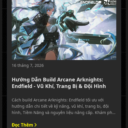
16 tháng 7, 2026
Hướng Dẫn Build Arcane Arknights:
Endfield - Vũ Khí, Trang Bị & Đội Hình
Cách build Arcane Arknights: Endfield tối ưu với
hướng dẫn chi tiết về kỹ năng, vũ khí, trang bị, đội
hình, Tiềm Năng và nguyên liệu nâng cấp. Khám phá
cách lựa chọn giữa build INT gây sát thương và build
Đọc Thêm
WILL hỗ trợ để phát huy tối đa sức mạnh của Arcane