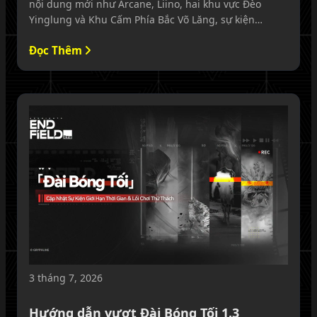
nội dung mới như Arcane, Liino, hai khu vực Đèo
Yinglung và Khu Cấm Phía Bắc Võ Lăng, sự kiện
endgame Echoes of War cùng nhiều phần thưởng
Đọc Thêm
miễn phí hấp dẫn. Phiên bản mới còn mang đến các
cải tiến lớn về trang bị, xây dựng, chụp ảnh, đồ họa
và trải nghiệm khám phá.
3 tháng 7, 2026
Hướng dẫn vượt Đài Bóng Tối 1.3