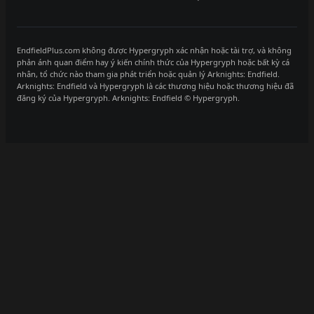
EndfieldPlus.com không được Hypergryph xác nhận hoặc tài trợ, và không
phản ánh quan điểm hay ý kiến chính thức của Hypergryph hoặc bất kỳ cá
nhân, tổ chức nào tham gia phát triển hoặc quản lý Arknights: Endfield.
Arknights: Endfield và Hypergryph là các thương hiệu hoặc thương hiệu đã
đăng ký của Hypergryph. Arknights: Endfield © Hypergryph.