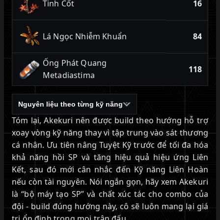
Tinh Cốt
16
Lá Ngọc Nhiễm Khuẩn
84
Ống Phát Quang
118
Metadiastima
Nguyên liệu theo từng kỹ năng
Tóm lại, Akekuri nên được build theo hướng hỗ trợ
xoay vòng kỹ năng thay vì tập trung vào sát thương
cá nhân. Ưu tiên nâng Tuyệt Kỹ trước để tối đa hóa
khả năng hồi SP và tăng hiệu quả hiệu ứng Liên
Kết, sau đó mới cân nhắc đến Kỹ năng Liên Hoàn
nếu còn tài nguyên. Nói ngắn gọn, hãy xem Akekuri
là “bộ máy tạo SP” và chất xúc tác cho combo của
đội - build đúng hướng này, cô sẽ luôn mang lại giá
trị ổn định trong mọi trận đấu.