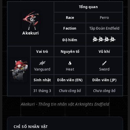
Tổng quan
Race
Perro
Faction
Tập Đoàn Endfield
Akekuri
Độ hiếm
Vai trò
Nguyên tố
Vũ khí
Vanguard
Heat
Sword
Sinh nhật
Diễn viên (EN)
Diễn viên (JP)
31 tháng 3
Chưa công bố
Chưa công bố
Akekuri - Thông tin nhân vật Arknights Endfield
CHỈ SỐ NHÂN VẬT