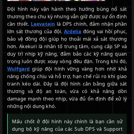
Đội hình này vận hành theo hướng bùng nổ sát
thương theo chu kỳ nhưng vẫn giữ được sự ổn định
cần thiết.
Laevatain
là DPS chính, đảm nhận phần
lớn sát thương của đội.
Ardelia
đóng vai hồi phục,
bảo vệ đồng đội giúp họ thoải mái xả sát thương
hơn. Akekuri là nhân tố trung tâm, cung cấp SP và
duy trì nhịp kỹ năng, đảm bảo các kỹ năng quan
trọng luôn được xoay vòng đều đặn. Trong khi đó,
Wulfgard
giúp đội hình vững vàng hơn nhờ khả
năng chống chịu và hỗ trợ, hạn chế rủi ro khi giao
tranh kéo dài. Đây là đội hình cân bằng giữa sát
thương và độ an toàn, vừa có khả năng dồn
damage mạnh theo nhịp, vừa đủ ổn định để xử lý
những nội dung khó.
Mấu chốt ở đội hình này chính là bạn cần sử
dụng bộ kỹ năng của các Sub DPS và Support