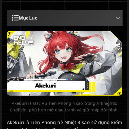
Mục Lục
Akekuri là Đặc Vụ Tiên Phong 4 sao trong Arknights:
Endfield, phù hợp mở giao tranh và giữ nhịp đội hình.
Akekuri là Tiên Phong hệ Nhiệt 4 sao sử dụng kiếm