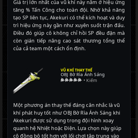
Giá trị lớn nhất của vũ khí này nằm ở hiệu ứng
tăng % Tấn Công cho toàn đội. Nhờ khả năng
tạo SP liên tục, Akekuri có thể kích hoạt và duy
trì hiệu ứng này gần như xuyên suốt trận đấu.
Điều đó giúp cô không chỉ hồi SP đều đặn mà
còn gián tiếp nâng cao sát thương tổng thể
của cả team một cách ổn định.
VŨ KHÍ THAY THẾ
OBJ Bờ Rìa Ánh Sáng
• Kiếm
Một phương án thay thế đáng cân nhắc là vũ
khí phát huy tốt như OBJ Bờ Rìa Ánh Sáng khi
Akekuri được sử dụng trong đội hình xoay
quanh hệ Nhiệt hoặc Điện. Lựa chọn này giúp
cô đồng bộ tốt hơn với lối chơi tập trung vào