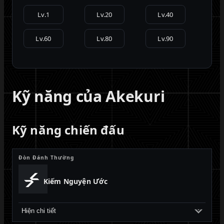
Lv.1
Lv.20
Lv.40
Lv.60
Lv.80
Lv.90
Kỹ năng của Akekuri
Kỹ năng chiến đấu
Đòn Đánh Thường
Kiếm Nguyện Ước
Hiện chi tiết