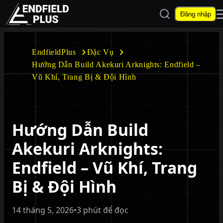
Mở tìm kiếm
Đăng nhập
EndfieldPlus
EndfieldPlus
Đặc Vụ
Hướng Dẫn Build Akekuri Arknights: Endfield –
Mở menu con
Vũ Khí, Trang Bị & Đội Hình
Hướng Dẫn Build
Mở menu con
Akekuri Arknights:
Endfield – Vũ Khí, Trang
Bị & Đội Hình
14 tháng 5, 2026
•
3 phút để đọc