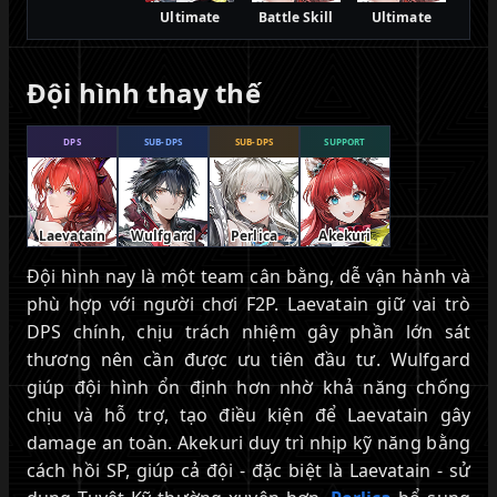
Ultimate
Battle Skill
Ultimate
Đội hình thay thế
DPS
SUB-DPS
SUB-DPS
SUPPORT
Laevatain
Wulfgard
Perlica
Akekuri
Đội hình nay là một team cân bằng, dễ vận hành và
phù hợp với người chơi F2P. Laevatain giữ vai trò
DPS chính, chịu trách nhiệm gây phần lớn sát
thương nên cần được ưu tiên đầu tư. Wulfgard
giúp đội hình ổn định hơn nhờ khả năng chống
chịu và hỗ trợ, tạo điều kiện để Laevatain gây
damage an toàn. Akekuri duy trì nhịp kỹ năng bằng
cách hồi SP, giúp cả đội - đặc biệt là Laevatain - sử