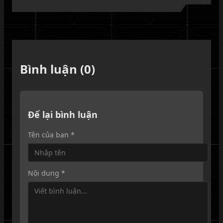
Bình luận (0)
Để lại bình luận
Tên của bạn *
Nội dung *