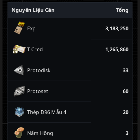
Nguyên Liệu Cần
Tổng
Exp
3,183,250
T-Cred
1,265,860
Protodisk
33
Protoset
60
Thép D96 Mẫu 4
20
Nấm Hồng
3