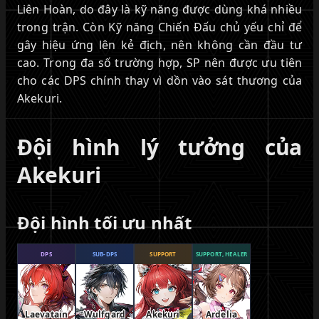
Liên Hoàn, do đây là kỹ năng được dùng khá nhiều
trong trận. Còn Kỹ năng Chiến Đấu chủ yếu chỉ để
gây hiệu ứng lên kẻ địch, nên không cần đầu tư
cao. Trong đa số trường hợp, SP nên được ưu tiên
cho các DPS chính thay vì dồn vào sát thương của
Akekuri.
Đội hình lý tưởng của
Akekuri
Đội hình tối ưu nhất
DPS
SUB-DPS
SUPPORT
SUPPORT, HEALER
Laevatain
Wulfgard
Akekuri
Ardelia