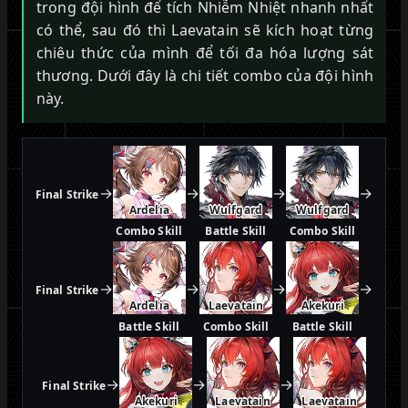
trong đội hình để tích Nhiễm Nhiệt nhanh nhất
có thể, sau đó thì Laevatain sẽ kích hoạt từng
chiêu thức của mình để tối đa hóa lượng sát
thương. Dưới đây là chi tiết combo của đội hình
này.
→
→
→
→
Final Strike
Ardelia
Wulfgard
Wulfgard
Combo Skill
Battle Skill
Combo Skill
→
→
→
→
Final Strike
Ardelia
Laevatain
Akekuri
Battle Skill
Combo Skill
Battle Skill
→
→
→
Final Strike
Akekuri
Laevatain
Laevatain