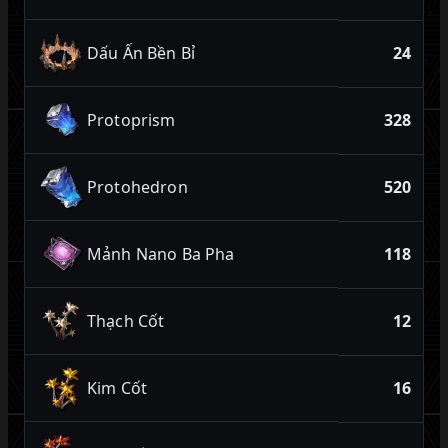
Dấu Ấn Bền Bỉ
24
Protoprism
328
Protohedron
520
Mảnh Nano Ba Pha
118
Thạch Cốt
12
Kim Cốt
16