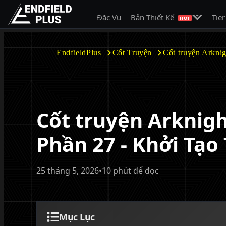
Mở menu c
Đặc Vụ
Bản Thiết Kế
Tier
EndfieldPlus
HOT
EndfieldPlus
Cốt Truyện
Cốt truyện Arkni
Cốt truyện Arknigh
Phần 27 - Khởi Tạo
25 tháng 5, 2026
•
10 phút để đọc
Mục Lục