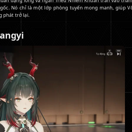
Khuẩn dạng lỏng và ngăn Triều Nhiễm Khuẩn tràn vào thàn
n gốc. Nó chỉ là một lớp phòng tuyến mong manh, giúp V
 phát trở lại.
angyi