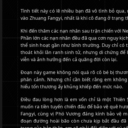
Tình tiết này có lẽ nhiều bạn đã vô tình bỏ qua
vào Zhuang Fangyi, nhất là khi cô đang ở trạng th
Khi đến thăm các nạn nhân sau trận chiến với Nef
Phần lớn các nạn nhân đều đã qua cơn nguy kịch, 
thể sinh hoạt gần như bình thường. Duy chỉ có 
thoát khỏi lằn ranh sinh tử, nhưng di chứng để 
viễn và ảnh hưởng đến cả quãng đời còn lại.
Đoạn này game không nói quá rõ cô bé bị thươn
phân cảnh. Nhưng chỉ cần biết rằng em không
hiểu tổn thương ấy khủng khiếp đến mức nào.
Điều đau lòng hơn là em vốn chỉ là một Thiên 
muốn ra tiền tuyến chiến đấu để bảo vệ quê h
Fangyi, cùng vị Phó Vương đáng kính bảo vệ m
đoạn đường hoài bão còn chưa kịp bắt đầu đã bị