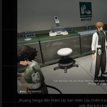
Zhuang Fangyi đến thăm các nạn nhân của chiến tran
một đứa trẻ có 