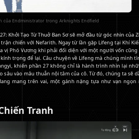
 của Endministrator trong Arknights Endfield
 27: Khởi Tạo Từ Thuở Ban Sơ sẽ mở đầu từ góc nhìn của 
rận chiến với Nefarith. Ngay từ lần gặp Lifeng tại Khí Ki
a vị Phó Vương khi phải đối diện với một người vốn cũng 
kính trọng để lại. Câu chuyện về Lifeng mà chúng mình tì
ngyi, khiến phần 27 không chỉ là hành trình nhìn lại nhữ
o sâu vào mâu thuẫn nội tâm của cô. Từ đó, chúng ta sẽ d
đang mang trên vai, một gánh nặng tựa như vạn ngọn 
Chiến Tranh