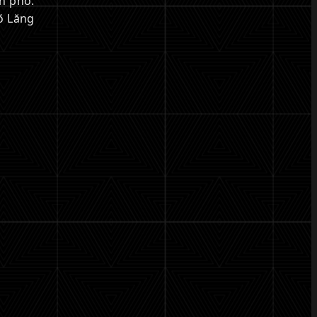
h phố.
õ Lăng