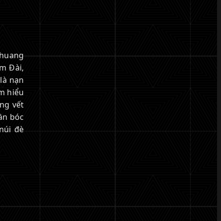
Zhuang
ếm Đài,
là nạn
m hiểu
ng vết
ần bóc
núi đè