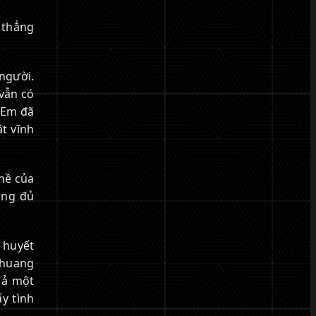
g thẳng
 người.
 vẫn có
 Em đã
t vĩnh
nề của
ũng đủ
 huyết
Zhuang
Cả một
y tình