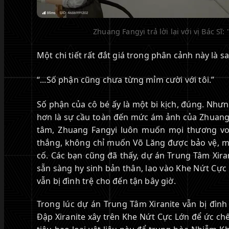
Zhuang Fangyi trả lời lại với vị Bác Sĩ
Một chi tiết rất đắt giá trong phân cảnh này là s
“...Số phận cũng chưa từng mỉm cười với tôi.”
Số phận của cô bé ấy là một bi kịch, đúng. Nhưn
hơn là sự cầu toàn đến mức ám ảnh của Zhuang F
tâm, Zhuang Fangyi luôn muốn mọi thương von
thắng, không chỉ muốn Võ Lăng được bảo vệ, m
cố. Các bạn cũng đã thấy, dự án Trung Tâm Xiran
sẵn sàng hy sinh bản thân, lao vào Khe Nứt Cực 
vẫn bị đình trệ cho đến tận bây giờ.
Trong lúc dự án Trung Tâm Xiranite vẫn bị đình
Đập Xiranite xây trên Khe Nứt Cực Lớn để ức chế