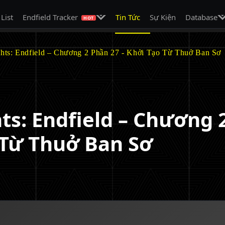
on
Mở menu con
Mở
 List
Endfield Tracker
Tin Tức
Sự Kiện
Database
HOT
ghts: Endfield – Chương 2 Phần 27 - Khởi Tạo Từ Thuở Ban Sơ
ts: Endfield – Chương 
 Từ Thuở Ban Sơ