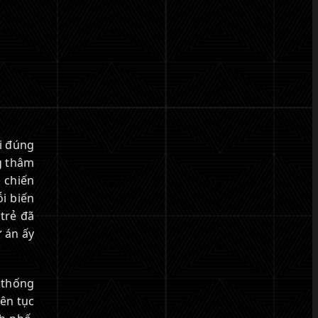
i đúng
g thâm
 chiến
i biến
 trẻ đã
ự án ấy
 thống
iên tục