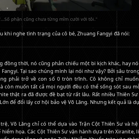
: "...Số phận cũng chưa từng mỉm cười với tôi."
au khi nghe tình trạng của cô bé, Zhuang Fangyi đã nói:
g đồng thời, nó cũng phản chiếu một bi kịch khác, hay nó
angyi. Tại sao chúng mình lại nói như vậy? Bởi sâu tron
g phải trở về con số 0 tròn trĩnh. Cô không chỉ muốn
à còn muốn tất cả mọi người đều có thể sống sót sau mỗ
ite thật ra đã được đề bạt từ rất lâu. Rất nhiều Thiên Sư
Lớn để đổi lấy cơ hội bảo vệ Võ Lăng. Nhưng kết quả là d
 trệ, Võ Lăng chỉ có thể dựa vào Trận Cột Thiên Sư và hệ
 hiểm họa. Các Cột Thiên Sư vận hành dựa trên Xiranite, l