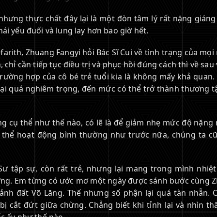
, nhưng thực chất đây lại là một đòn tâm lý rất nặng gián
ái yếu đuối và lung lay hơn bao giờ hết.
arith, Zhuang Fangyi hỏi Bác Sĩ Cui về tình trạng của mọi
chỉ cần tiếp tục điều trị và phục hồi đúng cách thì về sau
trường hợp của cô bé trẻ tuổi kia là không mấy khả quan.
lại quá nghiêm trọng, đến mức có thể trở thành thương tậ
g cụ thể như thế nào, có lẽ là để giảm nhẹ mức độ nặng 
 thể hoạt động bình thường như trước nữa, chúng ta c
Sư tập sự, còn rất trẻ, nhưng lại mang trong mình nhiệt
ương. Em từng có ước mơ một ngày được sánh bước cùng 
ảnh đất Võ Lăng. Thế nhưng số phận lại quá tàn nhẫn. 
 cắt đứt giữa chừng. Chẳng biết khi tỉnh lại và nhìn thấ