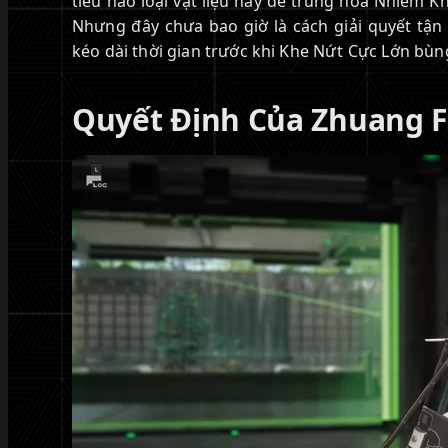
tiêu hao loại vật liệu này để trung hòa Nhiễm 
Nhưng đây chưa bao giờ là cách giải quyết tậ
kéo dài thời gian trước khi Khe Nứt Cực Lớn bùng
Quyết Định Của Zhuang F