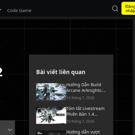
Đăn
Mở tìm ki
 menu con
Code Game
nhậ
2
Bài viết liên quan
Hướng Dẫn Build
Arcane Arknights:
Endfield - Vũ Khí,
16 tháng 7, 2026
Trang Bị & Đội Hình
Tóm tắt Livestream
Phiên Bản 1.4
Arknights: Endfield
10 tháng 7, 2026
[ Về Nhà ]
Hướng dẫn vượt