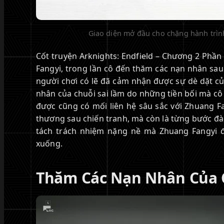
Giao diện mở đầu cho chặng hành trình
Cốt truyện Arknights: Endfield – Chương 2 Phần
Fangyi, trong lần cô đến thăm các nạn nhân sau t
người chơi có lẽ đã cảm nhận được sự dè dặt củ
nhân của chuỗi sai lầm do những tiền bối mà cô 
được cũng có mối liên hệ sâu sắc với Zhuang Fa
thương sau chiến tranh, mà còn là từng bước đà
tách trách nhiệm nặng nề mà Zhuang Fangyi 
xuống.
Thăm Các Nạn Nhân Của 