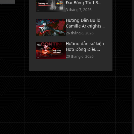
Đài Bóng Tối 1.3
Arknights: Endfield
3 tháng 7, 2026
- Sóng Ngầm Nơi
Biển Lặng Tăm Tối
Hướng Dẫn Build
Camille Arknights:
Endfield - Vũ Khí,
26 tháng 6, 2026
Trang Bị & Đội Hình
Hướng dẫn sự kiện
Hợp Đồng Điều
Kiện trong
20 tháng 6, 2026
Arknights: Endfield