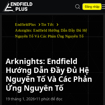
Mở tìm kiếm
Đăng nhập
EndfieldPlus
EndfieldPlus
Tin Tức
Arknights: Endfield Hướng Dẫn Đầy Đủ Hệ
Mở menu con
Nguyên Tố Và Các Phản Ứng Nguyên Tố
Arknights: Endfield
Mở menu con
Hướng Dẫn Đầy Đủ Hệ
Nguyên Tố Và Các Phản
Ứng Nguyên Tố
19 tháng 1, 2026
•
11 phút để đọc