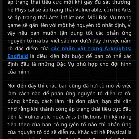
áp trạng thái tiêu cực mỗi khi gây đủ sát thương,
hệ Physical sẽ áp trạng thái Vulnerable, còn hệ Arts
sẽ áp trạng thái Arts Inflictions. Mỗi Đặc Vụ trong
game sẽ gắn liền với một hệ nguyên tố nhất định, vì
vậy nếu bạn muốn tận dụng tốt các phản ứng
nguyên tố mà bài viết sắp nói dưới đây thì việc nắm
rõ đặc điểm của
các nhân vật trong Arknights:
Endfield
là điều kiện bắt buộc để bạn có thể xác
định đâu là những Đặc Vụ phù hợp cho đội hình
của mình.
Nói đến đây thì chắc bạn cũng đã hơi tò mò về việc
làm cách nào để phản ứng nguyên tố diễn ra rồi
đúng không, cách làm rất đơn giản, bạn chỉ cần
nhớ rằng khi thành công áp trạng thái tiêu cực đầu
tiên là Vulnerable hoặc Arts Inflictions thì kỹ năng
tiếp theo của bạn có nguyên tố nào thì phản ứng
của nguyên tố đó sẽ diễn ra. Khác với hệ Physical là