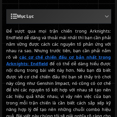
Mục Lục
Để vượt qua mọi trận chiến trong Arknights:
Endfield dễ dàng và thoải mái nhất thì bạn cần phải
nắm vững được cách các nguyên tố phản ứng với
nhau ra sao. Nhưng trước tiên, bạn cần phải nắm
rõ về
các cơ chế chiến đấu cơ bản nhất trong
Arknights: Endfield
để có thể dễ dàng hiểu được
nội dung trong bài viết này hơn. Nếu bạn đã biết
được về cơ chế chiến đấu thì bạn sẽ thấy trò chơi
này cũng như Genshin Impact, nó cũng có cơ chế
để khi các nguyên tố kết hợp với nhau sẽ tạo nên
các hiệu quả khác nhau, vì vậy nên việc của bạn
trong mỗi trận chiến là cần biết cách sắp xếp kỹ
năng hợp lý để tạo nên những chuỗi combo hiệu
quả. Bài viết này chúng tôi sẽ giải nghĩa rõ ràng cho