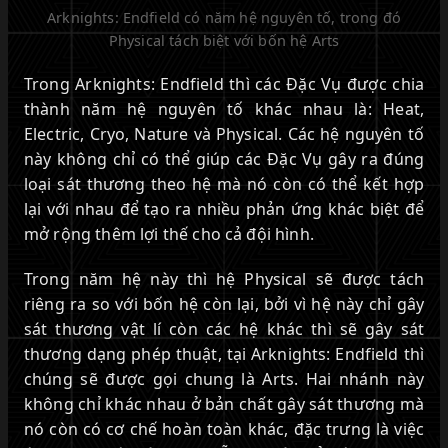
Arknights: Endfield có năm hệ nguyên tố, trong đó
Physical tách biệt với bốn hệ Arts
Trong Arknights: Endfield thì các Đặc Vụ được chia
thành năm hệ nguyên tố khác nhau là: Heat,
Electric, Cryo, Nature và Physical. Các hệ nguyên tố
này không chỉ có thể giúp các Đặc Vụ gây ra đúng
loại sát thương theo hệ mà nó còn có thể kết hợp
lại với nhau để tạo ra nhiều phản ứng khác biệt để
mở rộng thêm lợi thế cho cả đội hình.
Trong năm hệ này thì hệ Physical sẽ được tách
riêng ra so với bốn hệ còn lại, bởi vì hệ này chỉ gây
sát thương vật lí còn các hệ khác thì sẽ gây sát
thương dạng phép thuật, tại Arknights: Endfield thì
chúng sẽ được gọi chung là Arts. Hai nhánh này
không chỉ khác nhau ở bản chất gây sát thương mà
nó còn có cơ chế hoàn toàn khác, đặc trưng là việc