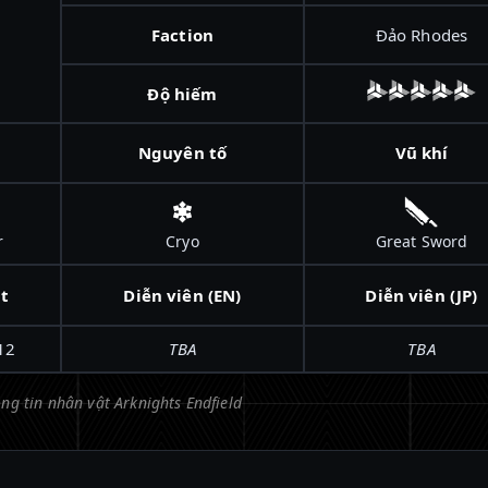
Faction
Đảo Rhodes
Độ hiếm
Nguyên tố
Vũ khí
r
Cryo
Great Sword
t
Diễn viên (EN)
Diễn viên (JP)
12
TBA
TBA
ng tin nhân vật Arknights Endfield