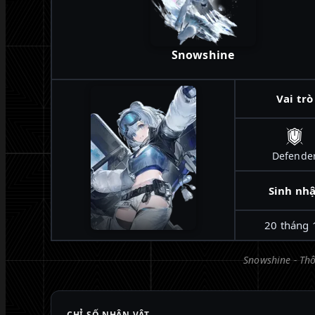
Snowshine
Vai trò
Defende
Sinh nhậ
20 tháng 
Snowshine - Thô
CHỈ SỐ NHÂN VẬT