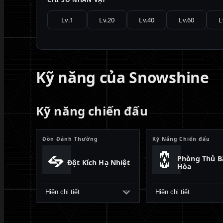
Lv.1
Lv.20
Lv.40
Lv.60
L
Kỹ năng của Snowshine
Kỹ năng chiến đấu
Đòn Đánh Thường
Kỹ Năng Chiến đấu
Phòng Thủ B
Đột Kích Hạ Nhiệt
Hòa
Hiện chi tiết
Hiện chi tiết