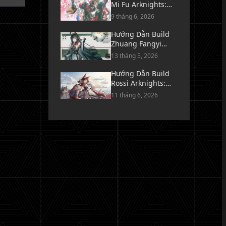
Mi Fu Arknights:
Endfield - Vũ Khí,
9 tháng 6, 2026
Trang Bị & Đội Hình
Hướng Dẫn Build
Zhuang Fangyi
Arknights: Endfield
13 tháng 5, 2026
- Vũ Khí, Trang Bị &
Đội Hình
Hướng Dẫn Build
Rossi Arknights:
Endfield - Vũ Khí,
11 tháng 6, 2026
Trang Bị & Đội Hình