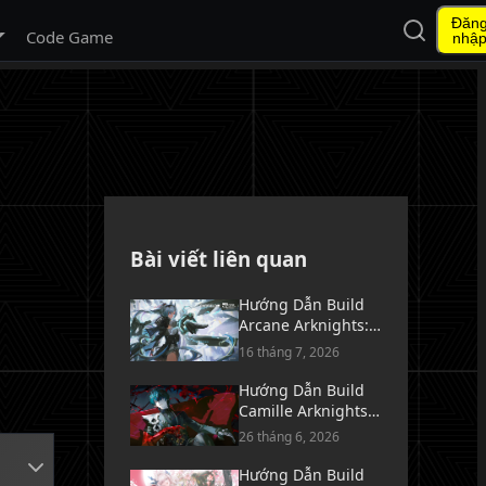
Đăn
Mở tìm ki
 menu con
Code Game
nhậ
Bài viết liên quan
Hướng Dẫn Build
Arcane Arknights:
Endfield - Vũ Khí,
16 tháng 7, 2026
Trang Bị & Đội Hình
Hướng Dẫn Build
Camille Arknights:
Endfield - Vũ Khí,
26 tháng 6, 2026
Trang Bị & Đội Hình
Hướng Dẫn Build