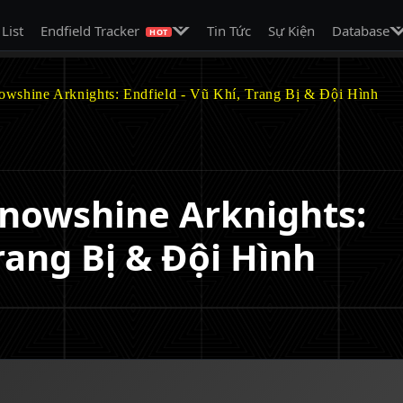
on
Mở menu con
Mở
 List
Endfield Tracker
Tin Tức
Sự Kiện
Database
HOT
wshine Arknights: Endfield - Vũ Khí, Trang Bị & Đội Hình
nowshine Arknights:
Trang Bị & Đội Hình