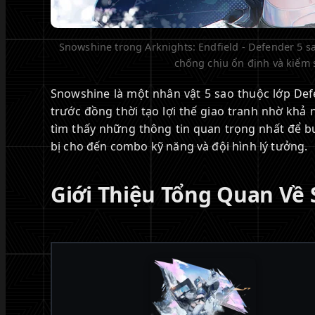
Snowshine trong Arknights: Endfield - Defender 5 s
chống chịu ổn định và kiểm 
Snowshine là một nhân vật 5 sao thuộc lớp De
trước đồng thời tạo lợi thế giao tranh nhờ khả
tìm thấy những thông tin quan trọng nhất để bui
bị cho đến combo kỹ năng và đội hình lý tưởng.
Giới Thiệu Tổng Quan Về