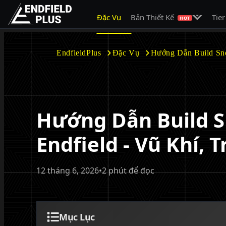
Mở menu c
Đặc Vụ
Bản Thiết Kế
Tier
EndfieldPlus
HOT
EndfieldPlus
Đặc Vụ
Hướng Dẫn Build Sno
Hướng Dẫn Build S
Endfield - Vũ Khí, 
12 tháng 6, 2026
•
2 phút để đọc
Mục Lục