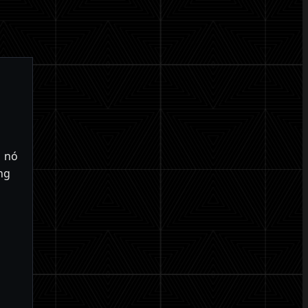
, nó
ng