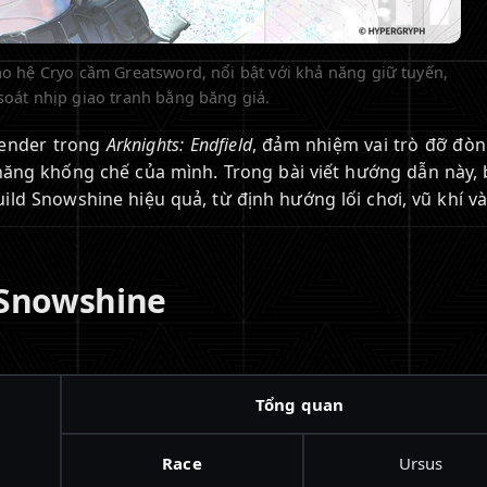
ao hệ Cryo cầm Greatsword, nổi bật với khả năng giữ tuyến,
soát nhịp giao tranh bằng băng giá.
fender trong
Arknights: Endfield
, đảm nhiệm vai trò đỡ đòn
 năng khống chế của mình. Trong bài viết hướng dẫn này, 
ld Snowshine hiệu quả, từ định hướng lối chơi, vũ khí và
 Snowshine
Tổng quan
Race
Ursus