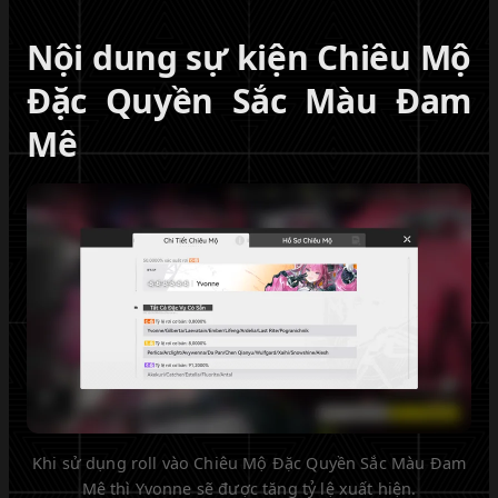
Nội dung sự kiện Chiêu Mộ
Đặc Quyền Sắc Màu Đam
Mê
Khi sử dụng roll vào Chiêu Mộ Đặc Quyền Sắc Màu Đam
Mê thì Yvonne sẽ được tăng tỷ lệ xuất hiện.