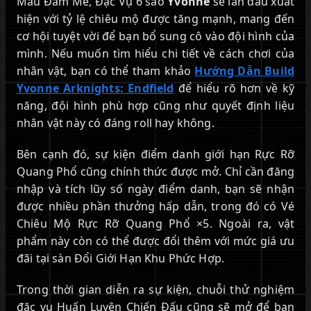
Màu Đam Mê, Đặc Vụ 6 sao
Yvonne
sẽ lần đầu xuất
hiện với tỷ lệ chiêu mộ được tăng mạnh, mang đến
cơ hội tuyệt vời để bạn bổ sung cô vào đội hình của
mình. Nếu muốn tìm hiểu chi tiết về cách chơi của
nhân vật, bạn có thể tham khảo
Hướng Dẫn Build
Yvonne Arknights: Endfield
để hiểu rõ hơn về kỹ
năng, đội hình phù hợp cũng như quyết định liệu
nhân vật này có đáng roll hay không.
Bên cạnh đó, sự kiện điểm danh giới hạn Rực Rỡ
Quang Phổ cũng chính thức được mở. Chỉ cần đăng
nhập và tích lũy số ngày điểm danh, bạn sẽ nhận
được nhiều phần thưởng hấp dẫn, trong đó có Vé
Chiêu Mộ Rực Rỡ Quang Phổ ×5. Ngoài ra, vật
phẩm này còn có thể được đổi thêm với mức giá ưu
đãi tại sàn Đổi Giới Hạn Khu Phức Hợp.
Trong thời gian diễn ra sự kiện, chuỗi thử nghiệm
đặc vụ Huấn Luyện Chiến Đấu cũng sẽ mở để bạn