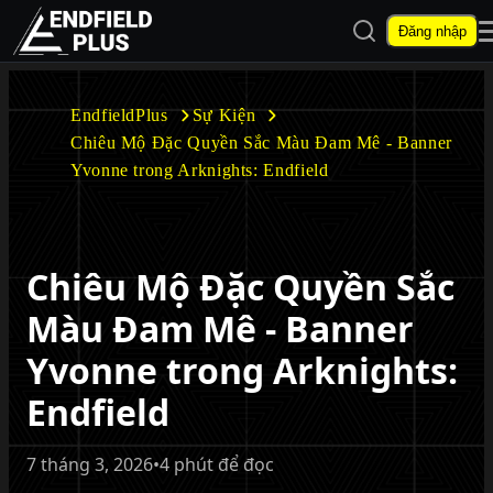
Mở tìm kiếm
Đăng nhập
EndfieldPlus
EndfieldPlus
Sự Kiện
Chiêu Mộ Đặc Quyền Sắc Màu Đam Mê - Banner
Mở menu con
Yvonne trong Arknights: Endfield
Chiêu Mộ Đặc Quyền Sắc
Mở menu con
Màu Đam Mê - Banner
Yvonne trong Arknights:
Endfield
7 tháng 3, 2026
•
4 phút để đọc