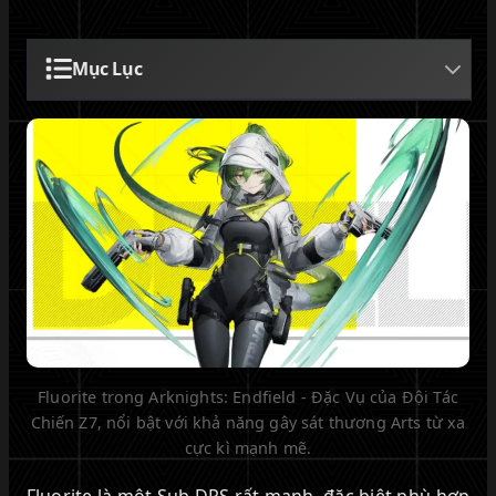
Mục Lục
Fluorite trong Arknights: Endfield - Đặc Vụ của Đội Tác
Chiến Z7, nổi bật với khả năng gây sát thương Arts từ xa
cực kì mạnh mẽ.
Fluorite là một Sub DPS rất mạnh, đặc biệt phù hợp