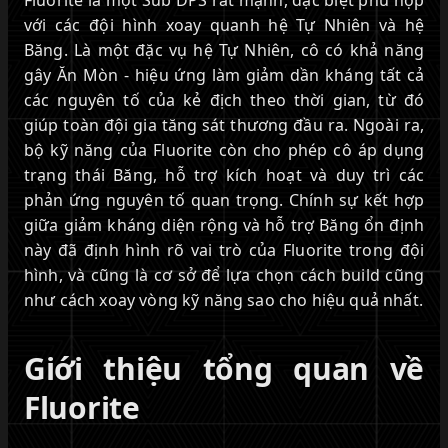
với các đội hình xoay quanh hệ Tự Nhiên và hệ
Băng. Là một đặc vụ hệ Tự Nhiên, cô có khả năng
gây Ăn Mòn - hiệu ứng làm giảm dần kháng tất cả
các nguyên tố của kẻ địch theo thời gian, từ đó
giúp toàn đội gia tăng sát thương đầu ra. Ngoài ra,
bộ kỹ năng của Fluorite còn cho phép cô áp dụng
trạng thái Băng, hỗ trợ kích hoạt và duy trì các
phản ứng nguyên tố quan trọng. Chính sự kết hợp
giữa giảm kháng diện rộng và hỗ trợ Băng ổn định
này đã định hình rõ vai trò của Fluorite trong đội
hình, và cũng là cơ sở để lựa chọn cách build cũng
như cách xoay vòng kỹ năng sao cho hiệu quả nhất.
Giới thiệu tổng quan về
Fluorite