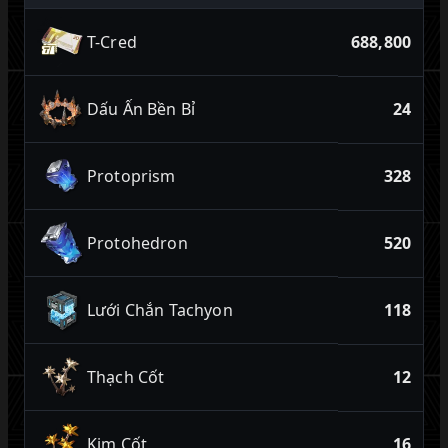
T-Cred
688,800
Dấu Ấn Bền Bỉ
24
Protoprism
328
Protohedron
520
Lưới Chắn Tachyon
118
Thạch Cốt
12
Kim Cốt
16