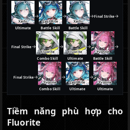
→
→
→
→
Final Strike
Xaihi
Last Rite
Xaihi
Ultimate
Battle Skill
Battle Skill
→
→
→
→
Final Strike
Fluorite
Fluorite
Yvonne
Combo Skill
Ultimate
Battle Skill
→
→
→
Final Strike
Yvonne
Last Rite
Yvonne
Combo Skill
Ultimate
Ultimate
Tiềm năng phù hợp cho
Fluorite