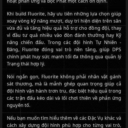
hoạt phản ứng và Bộc Phát một cách ổn định.
Khi build Fluorite, hãy ưu tiên những lựa chọn giúp
xoay vòng kỹ năng mượt, duy trì hiện diện trên sân
vừa đủ và tăng hiệu quả hỗ trợ cho đồng đội, thay
vì đầu tư quá nhiều vào đòn đánh thường hay Kỹ
năng chiến đấu. Trong các đội hình Tự Nhiên -
Băng, Fluorite đóng vai trò nền tảng, giúp DPS
chính phát huy sức mạnh tối đa thông qua quản lý
Trạng thái hợp lý.
Nói ngắn gọn, Fluorite không phải nhân vật gánh
sát thương, mà là mảnh ghép quan trọng giúp cả
đội hình vận hành trơn tru, đặc biệt hiệu quả trong
các trận đấu kéo dài và lối chơi thiên về phản ứng
nguyên tố.
Nếu bạn muốn tìm hiểu thêm về các Đặc Vụ khác và
cách xây dựng đội hình phù hợp cho từng vai trò,