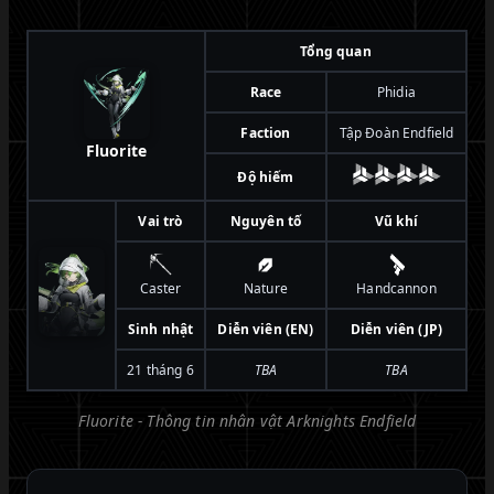
Tổng quan
Race
Phidia
Faction
Tập Đoàn Endfield
Fluorite
Độ hiếm
Vai trò
Nguyên tố
Vũ khí
Caster
Nature
Handcannon
Sinh nhật
Diễn viên (EN)
Diễn viên (JP)
21 tháng 6
TBA
TBA
Fluorite - Thông tin nhân vật Arknights Endfield