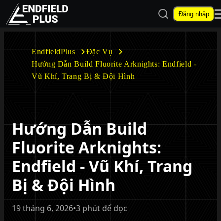
Mở tìm kiếm
Đăng nhập
EndfieldPlus
EndfieldPlus
Đặc Vụ
Hướng Dẫn Build Fluorite Arknights: Endfield -
Mở menu con
Vũ Khí, Trang Bị & Đội Hình
Hướng Dẫn Build
Mở menu con
Fluorite Arknights:
Endfield - Vũ Khí, Trang
Bị & Đội Hình
19 tháng 6, 2026
•
3 phút để đọc