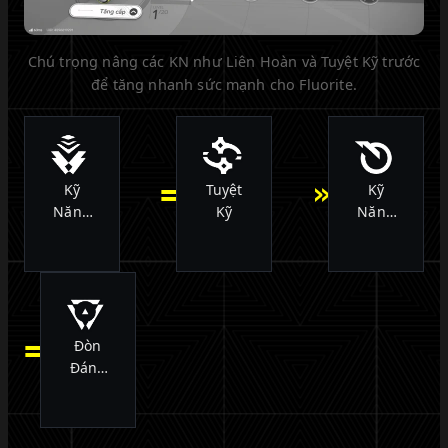
Chú trọng nâng các KN như Liên Hoàn và Tuyệt Kỹ trước
để tăng nhanh sức mạnh cho Fluorite.
=
»
Kỹ
Tuyệt
Kỹ
Năng
Kỹ
Năng
Liên
Chiến
Hoàn
Đấu
=
Đòn
Đánh
Thường