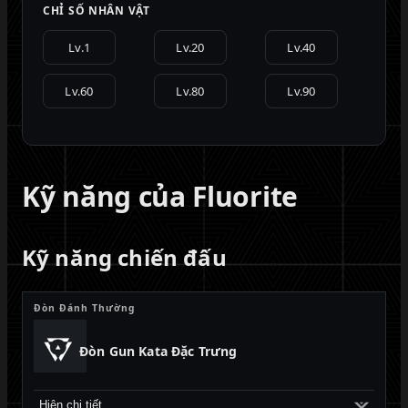
CHỈ SỐ NHÂN VẬT
Lv.1
Lv.20
Lv.40
Lv.60
Lv.80
Lv.90
Kỹ năng của Fluorite
Kỹ năng chiến đấu
Đòn Đánh Thường
Đòn Gun Kata Đặc Trưng
Hiện chi tiết