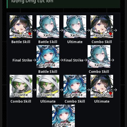
lượng Dmg cực lớn
→
→
→
→
Tangtang
Xaihi
Xaihi
Tangtang
Battle Skill
Battle Skill
Ultimate
Combo Skill
→
→
→
→
Final Strike
Final Strike
Last Rite
Xaihi
Battle Skill
Combo Skill
→
→
→
→
Fluorite
Fluorite
Last Rite
Tangtang
Combo Skill
Ultimate
Combo Skill
Ultimate
Last Rite