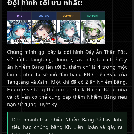
Đội hình tối ưu nhất:
DPS
SUB-DPS
SUPPORT
SUPPORT
Last Rite
Tangtang
Xaihi
Fluorite
Chúng mình gọi đây là đội hình Đẩy Ấn Thần Tốc,
với bộ ba Tangtang, Fluorite, Last Rite; ta có thể đẩy
ấn Nhiễm Băng lên tới 3, thậm chí là 4 trong một
lần combo. Ta sẽ mở đầu bằng KN Chiến Đấu của
Tangtang và Xaihi. Một khi đã có 2 ấn Nhiễm Băng,
Fluorite sẽ tăng thêm một stack Nhiễm Băng nữa
và cô vẫn có thể cung cấp thêm Nhiễm Băng nếu
bạn sử dụng Tuyệt Kỹ.
Dồn nhanh thật nhiều Nhiễm Băng để Last Rite
tiêu hao chúng bằng KN Liên Hoàn và gây ra