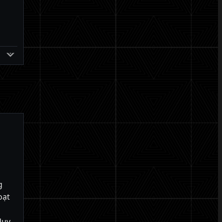
g
oạt
duy