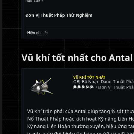
Hậu Cần 1
Đơn Vị Thuật Pháp Thử Nghiệm
Hiện chi tiết
Vũ khí tốt nhất cho Antal
VŨ KHÍ TỐT NHẤT
OBJ Bộ Nhận Dạng Thuật Ph
• Đơn Vị Thuật Ph
Vũ khí trấn phái của Antal giúp tăng % sát th
Nổ Thuật Pháp hoặc kích hoạt Kỹ năng Liên H
Kỹ năng Liên Hoàn thường xuyên, hiệu ứng tăn
tranh, giúp đội hình vận hành mượt và giữ lư