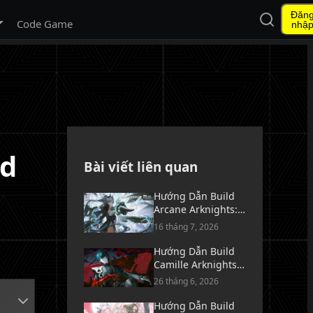
Đăn
Mở tìm ki
 menu con
Code Game
nhậ
ld
Bài viết liên quan
Hướng Dẫn Build
Arcane Arknights:
Endfield - Vũ Khí,
16 tháng 7, 2026
Trang Bị & Đội Hình
Hướng Dẫn Build
Camille Arknights:
Endfield - Vũ Khí,
26 tháng 6, 2026
Trang Bị & Đội Hình
Hướng Dẫn Build