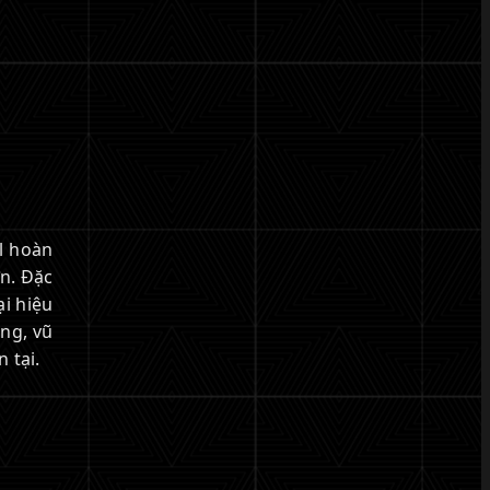
l hoàn
ơn. Đặc
ại hiệu
ăng, vũ
 tại.