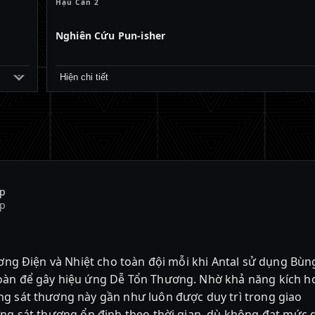
Hậu Cần 2
Nghiên Cứu Pun-isher
Hiện chi tiết
áp
áp
ương Điện và Nhiệt cho toàn đội mỗi khi Antal sử dụng Bùn
oàn để gây hiệu ứng Dễ Tổn Thương. Nhờ khả năng kích h
g sát thương này gần như luôn được duy trì trong giao
ợng sát thương ổn định theo thời gian, dù không đạt mức 