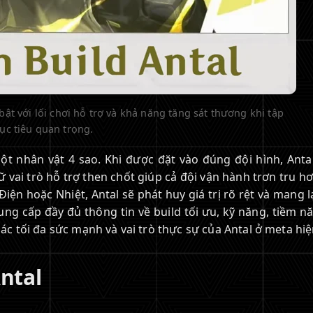
bật với lối chơi hỗ trợ và khả năng tăng sát thương khi tập
ục tiêu quan trọng.
một nhân vật 4 sao. Khi được đặt vào đúng đội hình, Anta
 vai trò hỗ trợ then chốt giúp cả đội vận hành trơn tru h
iện hoặc Nhiệt, Antal sẽ phát huy giá trị rõ rệt và mang l
ng cấp đầy đủ thông tin về build tối ưu, kỹ năng, tiềm n
hác tối đa sức mạnh và vai trò thực sự của Antal ở meta hiện
ntal