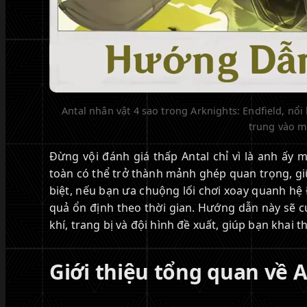
Antal nhân vật 4 sao trong Arknights: Endfield, nổi 
trung vào m
Đừng vội đánh giá thấp Antal chỉ vì là anh ấy 
toàn có thể trở thành mảnh ghép quan trọng, giữ
biệt, nếu bạn ưa chuộng lối chơi xoay quanh hệ Đ
quả ổn định theo thời gian. Hướng dẫn này sẽ cu
khí, trang bị và đội hình đề xuất, giúp bạn khai t
Giới thiệu tổng quan về A