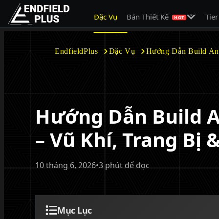
Mở menu c
Đặc Vụ
Bản Thiết Kế
Tier
EndfieldPlus
HOT
EndfieldPlus
Đặc Vụ
Hướng Dẫn Build Ant
Hướng Dẫn Build An
– Vũ Khí, Trang Bị 
10 tháng 6, 2026
•
3 phút để đọc
Mục Lục