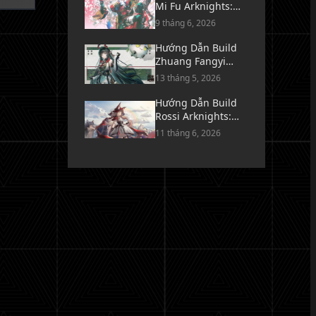
Mi Fu Arknights:
Endfield - Vũ Khí,
9 tháng 6, 2026
Trang Bị & Đội Hình
Hướng Dẫn Build
Zhuang Fangyi
Arknights: Endfield
13 tháng 5, 2026
- Vũ Khí, Trang Bị &
Đội Hình
Hướng Dẫn Build
Rossi Arknights:
Endfield - Vũ Khí,
11 tháng 6, 2026
Trang Bị & Đội Hình