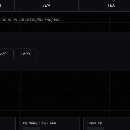
4
TBA
TBA
 tin nhân vật Arknights Endfield
v.80
Lv.90
Kỹ Năng Liên Hoàn
Tuyệt Kỹ