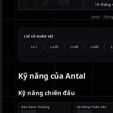
10 tháng 
Antal - Thông
CHỈ SỐ NHÂN VẬT
Lv.1
Lv.20
Lv.40
Lv.60
L
Kỹ năng của Antal
Kỹ năng chiến đấu
Đòn Đánh Thường
Kỹ Năng Chiến đấu