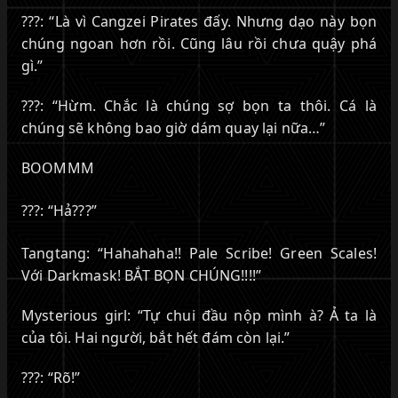
???: “Là vì Cangzei Pirates đấy. Nhưng dạo này bọn
chúng ngoan hơn rồi. Cũng lâu rồi chưa quậy phá
gì.”
???: “Hừm. Chắc là chúng sợ bọn ta thôi. Cá là
chúng sẽ không bao giờ dám quay lại nữa…”
BOOMMM
???: “Hả???”
Tangtang: “Hahahaha!! Pale Scribe! Green Scales!
Với Darkmask! BẮT BỌN CHÚNG!!!!”
Mysterious girl: “Tự chui đầu nộp mình à? Ả ta là
của tôi. Hai người, bắt hết đám còn lại.”
???: “Rõ!”