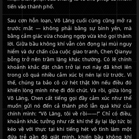
tiến vào thành phố.
Sau cơn hỗn loạn, Võ Lăng cuối cùng cũng mở ra
trước mắt — không phải bằng sự bình yên, mà
bằng cảm giác vừa choáng ngợp vừa khó gọi thành
lời. Giữa bầu không khí vẫn còn đọng lại mùi nguy
hiểm và dư chấn của cuộc giao tranh, Chen Qianyu
bỗng trở nên trầm lặng khác thường. Có lẽ chính
khoảnh khắc đặt chân trở lại nơi này đã khơi lên
trong cô quá nhiều cảm xúc bị nén lại từ trước. Vì
thế, chúng ta bảo cô cứ hét thật lớn nếu điều đó
khiến lòng mình nhẹ đi đôi chút. Và rồi, giữa lòng
Võ Lăng, Chen cất tiếng gọi đầy cảm xúc như thể
muốn gửi nó đến cả thành phố lẫn quá khứ của
chính mình: “Võ Lăng, tôi về rồi——!” Chỉ có điều,
khoảnh khắc tưởng như rất khí thế ấy lại lập tức bị
kéo về với thực tại khi tiếng hét vô tình làm một
đứa trẻ gần đó giật mình, khiến bầu không khí