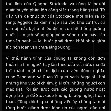
thủ lĩnh của Qingbo Stockade và cũng là người
quán xuyến phần lớn công việc trong băng trại. Từ
đây, vấn đề thực sự của Stockade mới hiện ra rõ
ràng: Aggeloi đã xâm nhập sâu vào khu cư trú, cư
dân bị mắc kẹt ở nhiều điểm, còn hệ thống guồng
nước — mạch sống giúp vùng sông nước này tiếp
tục vận hành — lại buộc phải được khôi phục giữa
lúc hỗn loạn vẫn chưa lắng xuống.
Vì thế, hành trình của chúng ta không còn đơn
thuần là tìm người hay lần theo dấu vết nữa, mà đã
trở thành một chiến dịch cứu viện đúng nghĩa:
cùng Tangtang và Ruan Yi quét sạch Aggeloi khỏi
những khu vực bị chiếm, giải cứu những người còn
mắc kẹt, rồi lần lượt đưa các guồng nước hoạt
động trở lại để Stockade không bị bóp nghẹt hoàn
toàn. Cũng chính qua những việc ấy, chúng ta mới
từng bước giành được lòng tin của người dân nơi