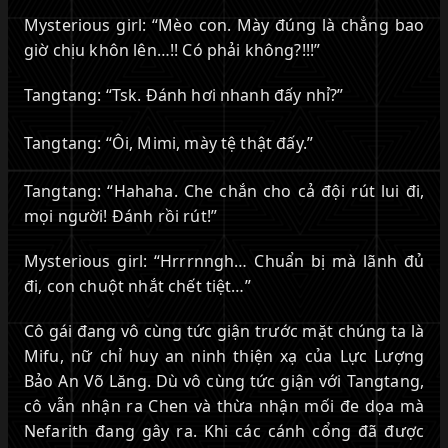
Mysterious girl: “Mèo con. Mày đúng là chẳng bao
giờ chịu khôn lên…!! Có phải không?!!!”
Tangtang: “Tsk. Đánh hơi nhanh đấy nhỉ?”
Tangtang: “Ôi, Mimi, mày tệ thật đấy.”
Tangtang: “Hahaha. Che chắn cho cả đội rút lui đi,
mọi người! Đánh rồi rút!”
Mysterious girl: “Hrrrnngh… Chuẩn bị mà lãnh đủ
đi, con chuột nhắt chết tiệt…”
Cô gái đang vô cùng tức giận trước mặt chúng ta là
Mifu, nữ chỉ huy an ninh thiện xạ của Lực Lượng
Bảo An Võ Lăng. Dù vô cùng tức giận với Tangtang,
cô vẫn nhận ra Chen và thừa nhận mối đe dọa mà
Nefarith đang gây ra. Khi các cánh cổng đã được