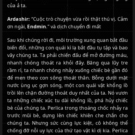
của ả ta.
Ardashir:
“Cuộc trò chuyện vừa rồi thật thú vị. Cảm
ơn ngài,
Endmin
.” và dịch chuyển đi mất
Sau khi chúng rời đi, môi trường xung quan bắt đầu
biến đổi, những con quái kì lạ bắt đầu tụ tập và bao
vây chúng ta. Ta phải chiến đấu để mở đường máu,
nhanh chóng thoát ra khỏi đây. Băng qua lũy tre
rầm rì, ta nhanh chóng nhảy xuống chiếc bè gần đó
để men theo con sông thoát thân. Bỗng dưới mặt
nước ùng ục gợn sóng, một con quái vật khổng lồ
trồi lên chặn đường thoát duy nhất của ta. Nó vươn
ta những chiếc xúc tu dài khổng lồ, phá hủy chiếc
bè của chúng ta. Perlica trong thoáng chốc nhảy ra
trước mũi bè, dựng lên chiếc khiên che chắn cho
chúng ta. Nhưng sức cùng lực kiệt, cô không thể
chống đỡ nỗi uy lực của thứ tạo vật kì dị kia. Perlica