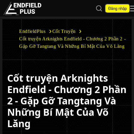
Mở tìm kiếm
Đăng nhập
EndfieldPlus
EndfieldPlus
Cốt Truyện
Cốt truyện Arknights Endfield - Chương 2 Phần 2 -
Mở menu con
Gặp Gỡ Tangtang Và Những Bí Mật Của Võ Lăng
Cốt truyện Arknights
Mở menu con
Endfield - Chương 2 Phần
2 - Gặp Gỡ Tangtang Và
Những Bí Mật Của Võ
Lăng