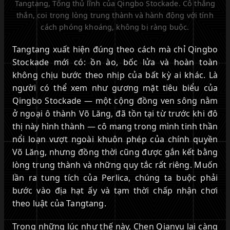
Tangtang, Tổng thủ lĩnh của Qingbo Stockade. Cô thẳng
thắn, coi trọng lòng trung thành và hành động với tính
cách phóng khoáng, không bị ràng buộc.
Tangtang xuất hiện đúng theo cách mà chỉ Qingbo
Stockade mới có: ồn ào, bốc lửa và hoàn toàn
không chịu bước theo nhịp của bất kỳ ai khác. Là
người có thể xem như gương mặt tiêu biểu của
Qingbo Stockade — một cộng đồng ven sông nằm
ở ngoại ô thành Võ Lăng, đã tồn tại từ trước khi đô
thị này hình thành — cô mang trong mình tinh thần
nổi loạn vượt ngoài khuôn phép của chính quyền
Võ Lăng, nhưng đồng thời cũng được gắn kết bằng
lòng trung thành và những quy tắc rất riêng. Muốn
lần ra tung tích của Perlica, chúng ta buộc phải
bước vào địa hạt ấy và tạm thời chấp nhận chơi
theo luật của Tangtang.
Trong những lúc như thế này, Chen Qianyu lại càng