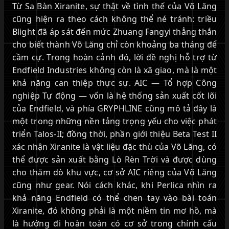
Từ Sa Bàn Xiranite, sự thật về tình thế của Võ Lăng
cũng hiện ra theo cách không thể né tránh: triều
Blight đã áp sát đến mức Zhuang Fangyi thẳng thắn
cho biết thành Võ Lăng chỉ còn khoảng ba tháng để
cầm cự. Trong hoàn cảnh đó, lời đề nghị hỗ trợ từ
Endfield Industries không còn là xã giao, mà là một
khả năng can thiệp thực sự. AIC — Tổ hợp Công
nghiệp Tự động — vốn là hệ thống sản xuất cốt lõi
của Endfield, và phía GRYPHLINE cũng mô tả đây là
một trong những nền tảng trọng yếu cho việc phát
triển Talos-II; đồng thời, phần giới thiệu Beta Test II
xác nhận Xiranite là vật liệu đặc thù của Võ Lăng, có
thể được sản xuất bằng Lò Rèn Trời và được dùng
cho thăm dò khu vực, cơ sở AIC riêng của Võ Lăng
cũng như gear. Nói cách khác, khi Perlica nhìn ra
khả năng Endfield có thể chen tay vào bài toán
Xiranite, đó không phải là một niềm tin mơ hồ, mà
là hướng đi hoàn toàn có cơ sở trong chính cấu