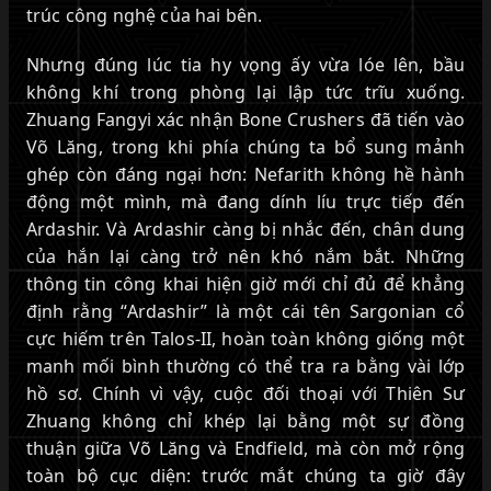
trúc công nghệ của hai bên.
Nhưng đúng lúc tia hy vọng ấy vừa lóe lên, bầu
không khí trong phòng lại lập tức trĩu xuống.
Zhuang Fangyi xác nhận Bone Crushers đã tiến vào
Võ Lăng, trong khi phía chúng ta bổ sung mảnh
ghép còn đáng ngại hơn: Nefarith không hề hành
động một mình, mà đang dính líu trực tiếp đến
Ardashir. Và Ardashir càng bị nhắc đến, chân dung
của hắn lại càng trở nên khó nắm bắt. Những
thông tin công khai hiện giờ mới chỉ đủ để khẳng
định rằng “Ardashir” là một cái tên Sargonian cổ
cực hiếm trên Talos-II, hoàn toàn không giống một
manh mối bình thường có thể tra ra bằng vài lớp
hồ sơ. Chính vì vậy, cuộc đối thoại với Thiên Sư
Zhuang không chỉ khép lại bằng một sự đồng
thuận giữa Võ Lăng và Endfield, mà còn mở rộng
toàn bộ cục diện: trước mắt chúng ta giờ đây