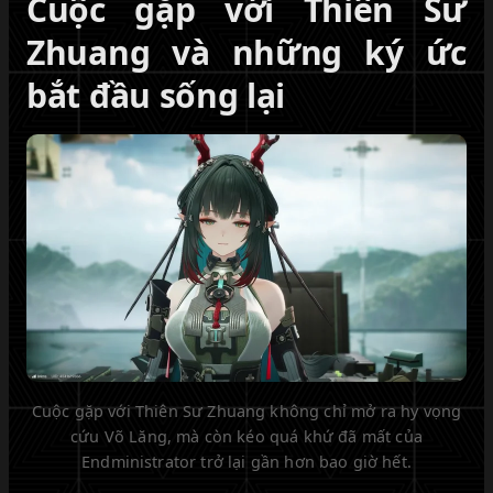
Cuộc gặp với Thiên Sư
Zhuang và những ký ức
bắt đầu sống lại
Cuộc gặp với Thiên Sư Zhuang không chỉ mở ra hy vọng
cứu Võ Lăng, mà còn kéo quá khứ đã mất của
Endministrator trở lại gần hơn bao giờ hết.