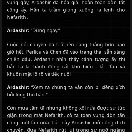
vung gậy, Ardashir đã hóa giải hoàn toàn đòn tất
công ấy. Hắn ta trầm giọng xuống ra lệnh cho
Nefarith .
Ardashir:
“Dừng ngay.”
Cuộc nói chuyện đã trở nên căng thẳng hơn bao
giờ hết, Perlica và Chen đã vào trạng thái sẵn sàng
chiến đấu. Ardashir nhìn thấy cảnh tượng ấy thì
hắn ta lại hành động rất khó hiểu - lắc đầu và
khuôn mặt lộ rõ vẻ tiếc nuối
Ardashir:
“Xem ra chúng ta vẫn còn bị xiềng xích
bởi lòng thù hận.”
Cơn mưa tầm tã nhưng không xối rửa được sự tức
giận trong mắt Nefarith, cô ta toan vung đòn tấn
công một lần nữa. Lúc này Ardashir mở cổng dịch
chuyển, đưa Nefarith rút lui trong sự ngỡ ngàng