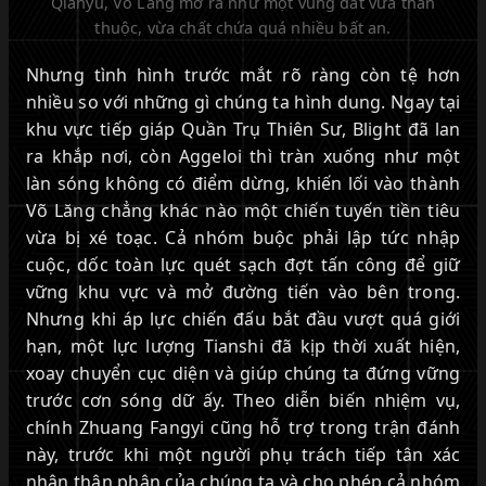
Qianyu, Võ Lăng mở ra như một vùng đất vừa thân
thuộc, vừa chất chứa quá nhiều bất an.
Nhưng tình hình trước mắt rõ ràng còn tệ hơn
nhiều so với những gì chúng ta hình dung. Ngay tại
khu vực tiếp giáp Quần Trụ Thiên Sư, Blight đã lan
ra khắp nơi, còn Aggeloi thì tràn xuống như một
làn sóng không có điểm dừng, khiến lối vào thành
Võ Lăng chẳng khác nào một chiến tuyến tiền tiêu
vừa bị xé toạc. Cả nhóm buộc phải lập tức nhập
cuộc, dốc toàn lực quét sạch đợt tấn công để giữ
vững khu vực và mở đường tiến vào bên trong.
Nhưng khi áp lực chiến đấu bắt đầu vượt quá giới
hạn, một lực lượng Tianshi đã kịp thời xuất hiện,
xoay chuyển cục diện và giúp chúng ta đứng vững
trước cơn sóng dữ ấy. Theo diễn biến nhiệm vụ,
chính Zhuang Fangyi cũng hỗ trợ trong trận đánh
này, trước khi một người phụ trách tiếp tân xác
nhận thân phận của chúng ta và cho phép cả nhóm