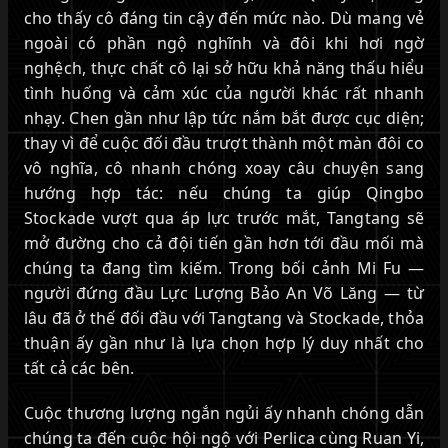
cho thấy cô đáng tin cậy đến mức nào. Dù mang vẻ
ngoài có phần ngộ nghĩnh và đôi khi hơi ngờ
nghệch, thực chất cô lại sở hữu khả năng thấu hiểu
tình huống và cảm xúc của người khác rất nhanh
nhạy. Chen gần như lập tức nắm bắt được cục diện;
thay vì để cuộc đối đầu trượt thành một màn đôi co
vô nghĩa, cô nhanh chóng xoay câu chuyện sang
hướng hợp tác: nếu chúng ta giúp Qingbo
Stockade vượt qua áp lực trước mắt, Tangtang sẽ
mở đường cho cả đội tiến gần hơn tới đầu mối mà
chúng ta đang tìm kiếm. Trong bối cảnh Mi Fu —
người đứng đầu Lực Lượng Bảo An Võ Lăng — từ
lâu đã ở thế đối đầu với Tangtang và Stockade, thỏa
thuận ấy gần như là lựa chọn hợp lý duy nhất cho
tất cả các bên.
Cuộc thương lượng ngắn ngủi ấy nhanh chóng dẫn
chúng ta đến cuộc hội ngộ với Perlica cùng Ruan Yi,