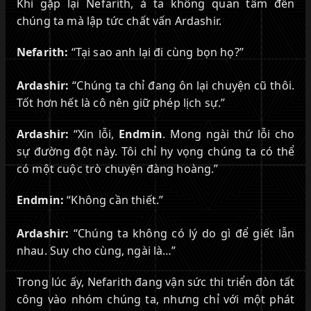
Khi gặp lại Nefarith, ả ta không quan tâm đến
chúng ta mà lập tức chất vấn Ardashir.
Nefarith:
“Tại sao anh lại đi cùng bọn họ?”
Ardashir:
“Chúng ta chỉ đang ôn lại chuyện cũ thôi.
Tốt hơn hết là cô nên giữ phép lịch sự.”
Ardashir:
“Xin lỗi,
Endmin
. Mong ngài thứ lỗi cho
sự đường đột này. Tôi chỉ hy vọng chúng ta có thể
có một cuộc trò chuyện đàng hoàng.”
Endmin:
“Không cần thiết.”
Ardashir:
“Chúng ta không có lý do gì để giết lẫn
nhau. Suy cho cùng, ngài là…”
Trong lúc ấy, Nefarith đang vận sức thi triển đòn tất
công vào nhóm chúng ta, nhưng chỉ với một phát