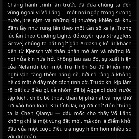
Chặng hành trình lần trước đã đưa chúng ta đến
vùng ngoại vi Võ Lăng— một nơi ngập trong sương
nước, tre rậm và những dị thường khiến cả khu
đầm lầy như rung lên theo một tần số xa lạ. Trong
lúc lần theo Guiding Lights để xuyên qua Stragglers
Grove, chúng ta bất ngờ gặp Ardashir, kẻ lữ khách
đến từ Kjersch với thân phận mờ ám và những lời
nói nửa kín nửa hở. Không lâu sau đó, sự xuất hiện
của Nefarith bên một Trụ Thiên Sư đã khiến mọi
nghi vấn càng thêm nặng nề, bởi rõ ràng ả không
hề có mặt ở đây một cách tình cờ. Trước khi kịp làm
rõ bất cứ điều gì, cả nhóm đã bị Aggeloi dưới nước
tập kích, chiếc bè thoát thân bị phá nát và mọi thứ
rơi vào hỗn loạn. Khi tỉnh lại, người chờ đón chúng
ta là Chen Qianyu — dấu mốc cho thấy Võ Lăng
không chỉ là một vùng đất mới, mà còn là điểm khởi
đầu của một cuộc điều tra nguy hiểm hơn nhiều so
với dự đoán.