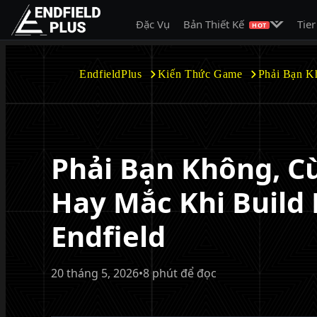
Mở menu c
Đặc Vụ
Bản Thiết Kế
Tier
EndfieldPlus
HOT
EndfieldPlus
Kiến Thức Game
Phải Bạn K
Phải Bạn Không, C
Hay Mắc Khi Build 
Endfield
20 tháng 5, 2026
•
8 phút để đọc