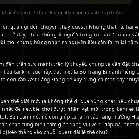
 Khẩn Cấp mà chỉ lo đi khám phá xung quanh map trước.
 liên quan gì đến chuyện chạy quest? Nhưng thật ra, hai v
c bạn ở đây, chắc không ít người từng roll được nhân vậ
ồi mới chưng hửng nhận ra nguyên liệu cần farm lại nằm
m đến trần sức mạnh trên lý thuyết, chúng ta cần đặt ch
iệu tại khu vực này, đặc biệt là Bộ Trang Bị dành riêng 
 ta còn cần Axit Lắng Đọng để xây dựng cả một dây chuy
 bán thế giới mở, ta không thể đi qua vùng khác nếu chư
 nhất để newbie chơi được nhân vật mới trong banner l
ốt. Bên cạnh đó, nó còn giúp ta farm các Tăng Trưởng Hi
ạn chắc cũng hiểu cảm giác đang vui vẻ đi đập đá, nhặt 
i bị kéo thẳng vào chuỗi quest dài lê thê chứ?