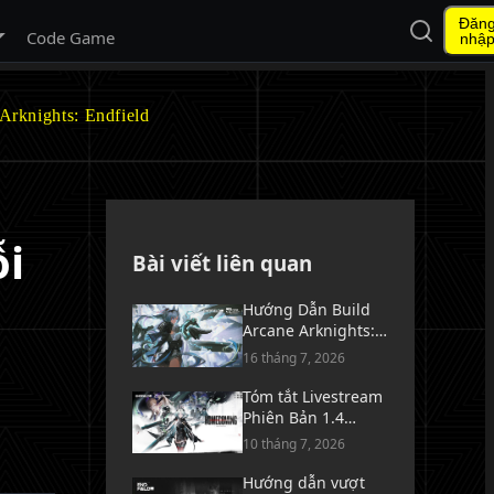
Đăn
Mở tìm ki
 menu con
Code Game
nhậ
rknights: Endfield
ỗi
Bài viết liên quan
Hướng Dẫn Build
Arcane Arknights:
Endfield - Vũ Khí,
16 tháng 7, 2026
Trang Bị & Đội Hình
Tóm tắt Livestream
Phiên Bản 1.4
Arknights: Endfield
10 tháng 7, 2026
[ Về Nhà ]
Hướng dẫn vượt