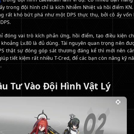
ô ấy trong đội hình chỉ là kích Nhiễm Nhiệt và hồi điểm KN
ũng rất khó bứt phá như một DPS thực thụ, bởi cô ấy vốn
-DPS.
hỉ đóng vai trò kích phản ứng, hồi điểm, tạo điều kiện c
n khoảng Lv.80 là đủ dùng. Tài nguyên quan trọng nên đư
PS thật sự đóng góp sát thương đáng kể thì mới nên câ
giúp tiết kiệm rất nhiều T-Cred, để các bạn còn nâng kỹ n
.
 Tư Vào Đội Hình Vật Lý