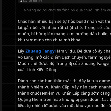
Những người chơi thường bỏ qua chuỗi Nhiệm Vụ
Chắc hẳn nhiều bạn sẽ tự hỏi: build nhân vật thì
lại gắn bó với nhau rất chặt chẽ. Trong số cá
muốn, hí hửng lên mạng xem hướng dẫn build, r
khu vực mình còn chưa mở khóa.
Lấy
Zhuang Fangyi
làm ví dụ. Để đưa cô ấy chạ
Võ Lăng, mở các Điểm Dịch Chuyển, farm nguyên l
Muốn chế được Bộ Trang Bị của Zhuang Fangyi,
xuất Linh Kiện Đồng.
Dành cho các bạn thắc mắc thì đây là tựa game
thành Nhiệm Vụ Khẩn Cấp. Vậy nên cách nhanh
thành chuỗi Nhiệm Vụ Khẩn Cấp càng sớm càng t
Quặng Hiếm trên map không bị gián đoạn. Các b
liệu, tự nhiên lỡ bước vào một khu vực nào đó rồ