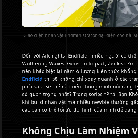
Giao diện nhân vật Endministrator đại diện cho bài 
Đến với Arknights: Endfield, nhiều người có th
Wuthering Waves, Genshin Impact, Zenless Zone 
nên khác biệt lại nằm ở lượng kiến thức khổng 
Endfield
thì sẽ không chỉ xoay quanh ở các tra
phía sau. Sẽ thế nào nếu chúng mình nói rằng T
số quan trọng nhất? Trong series “Phải Bạn Khô
khi build nhân vật mà nhiều newbie thường gặp
các bạn có thể tối ưu đội hình của mình dễ dàng
Không Chịu Làm Nhiệm V