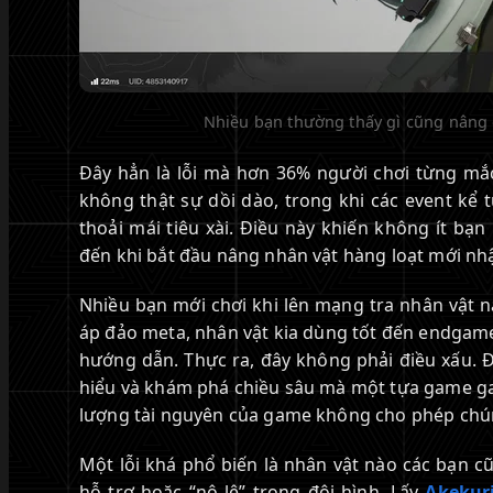
Nhiều bạn thường thấy gì cũng nâng 
Đây hẳn là lỗi mà hơn 36% người chơi từng mắc
không thật sự dồi dào, trong khi các event kể 
thoải mái tiêu xài. Điều này khiến không ít bạ
đến khi bắt đầu nâng nhân vật hàng loạt mới n
Nhiều bạn mới chơi khi lên mạng tra nhân vật nà
áp đảo meta, nhân vật kia dùng tốt đến endgame.
hướng dẫn. Thực ra, đây không phải điều xấu. 
hiểu và khám phá chiều sâu mà một tựa game ga
lượng tài nguyên của game không cho phép chúng
Một lỗi khá phổ biến là nhân vật nào các bạn c
hỗ trợ hoặc “nô lệ” trong đội hình. Lấy
Akekur