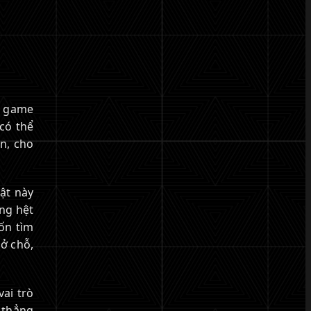
g game
có thể
n, cho
ật này
ống hệt
ốn tìm
ở chỗ,
ai trò
 thẳng