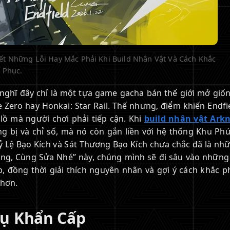
viết Những Lỗi Hay Mắc Phải Khi Build Nhân Vật Và Cách Khắc
Phục.
ể nghĩ đây chỉ là một tựa game gacha bán thế giới mở giố
Zero hay Honkai: Star Rail. Thế nhưng, điểm khiến Endfie
lồ mà người chơi phải tiếp cận. Khi
build nhân vật Arkn
ng bị và chỉ số, mà nó còn gắn liền với hệ thống Khu Ph
ỷ Lệ Bạo Kích và Sát Thương Bạo Kích chưa chắc đã là nhữ
ng, Cùng Sửa Nhé” này, chúng mình sẽ đi sâu vào những l
, đồng thời giải thích nguyên nhân và gợi ý cách khắc p
 hơn.
ụ Khẩn Cấp