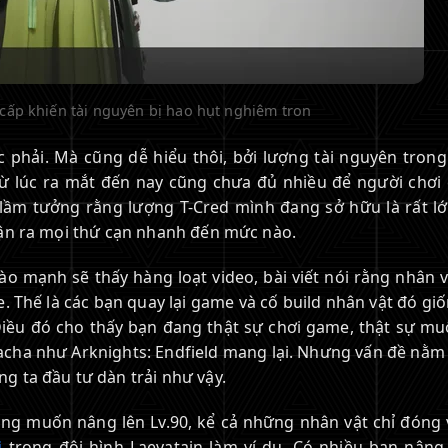
cấp khiến tài nguyên bị hao hụt nghiêm tron
 phải. Mà cũng dễ hiểu thôi, bởi lượng tài nguyên tron
từ lúc ra mắt đến nay cũng chưa đủ nhiều để người chơi 
n lầm tưởng rằng lượng T-Cred mình đang sở hữu là rất lớ
hận ra mọi thứ cạn nhanh đến mức nào.
o mạnh sẽ thấy hàng loạt video, bài viết nói rằng nhân v
 Thế là các bạn quay lại game và cố build nhân vật đó gi
Điều đó cho thấy bạn đang thật sự chơi game, thật sự mu
cha như Arknights: Endfield mang lại. Nhưng vấn đề nằm 
 ta đầu tư dàn trải như vậy.
ũng muốn nâng lên Lv.90, kể cả những nhân vật chỉ đóng v
i
trong đội hình Laevatain làm ví dụ. Có nhiều bạn nâng