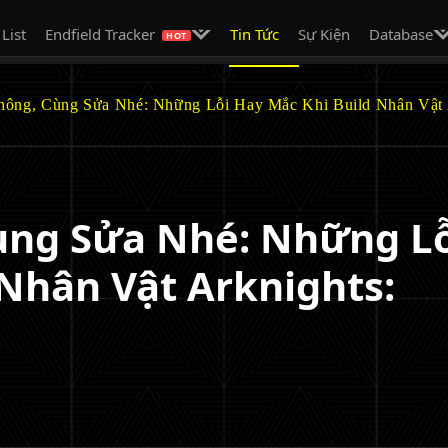
on
Mở menu con
Mở
 List
Endfield Tracker
Tin Tức
Sự Kiện
Database
HOT
hông, Cùng Sửa Nhé: Những Lỗi Hay Mắc Khi Build Nhân Vật A
ùng Sửa Nhé: Những L
Nhân Vật Arknights: