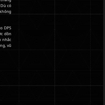
. Dù có
 không
ho DPS
ợc dồn
n nhắc
ăng, vũ