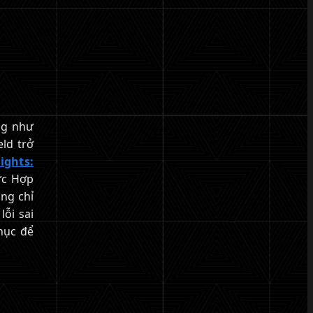
ng như
ld trở
ights:
ức Hợp
ng chỉ
ỗi sai
hục để