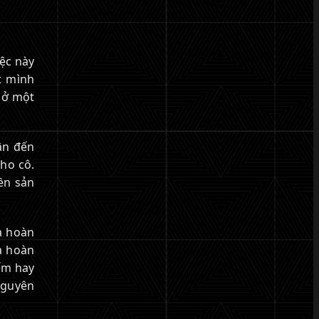
iệc này
t mình
 ở một
ân đến
cho cô.
ền sản
a hoàn
à hoàn
ếm hay
nguyên