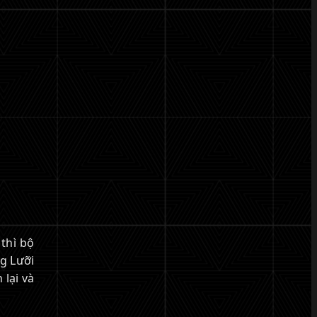
thì bộ
ng Lưỡi
 lại và