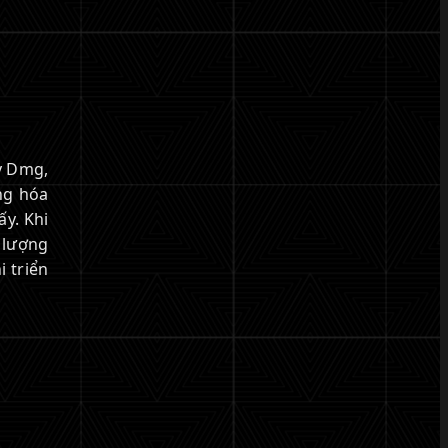
y Dmg,
ng hóa
y. Khi
 lượng
i triển