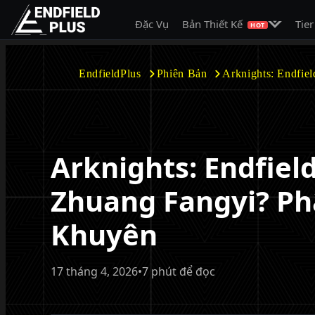
Mở menu c
Đặc Vụ
Bản Thiết Kế
Tier
EndfieldPlus
HOT
EndfieldPlus
Phiên Bản
Arknights: Endfie
Arknights: Endfiel
Zhuang Fangyi? Phâ
Khuyên
17 tháng 4, 2026
•
7 phút để đọc