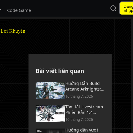
Đăn
Mở tìm ki
 menu con
Code Game
nhậ
& Lời Khuyên
Bài viết liên quan
Hướng Dẫn Build
Arcane Arknights:
Endfield - Vũ Khí,
16 tháng 7, 2026
Trang Bị & Đội Hình
Tóm tắt Livestream
Phiên Bản 1.4
Arknights: Endfield
10 tháng 7, 2026
[ Về Nhà ]
Hướng dẫn vượt