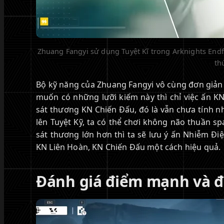
Zhuang Fangyi sử dụng Tuyệt Kĩ trong Arknights Endf
th
Bộ kỹ năng của Zhuang Fangyi vô cùng đơn giản 
muốn có những lưỡi kiếm này thì chỉ việc ấn K
sát thương KN Chiến Đấu, đó là vẫn chưa tính n
lên Tuyệt Kỹ, ta có thể chơi không não thuần 
sát thương lớn hơn thì ta sẽ lưu ý ấn Nhiễm Điệ
KN Liên Hoàn, KN Chiến Đấu một cách hiệu quả.
Đánh giá điểm mạnh và đ