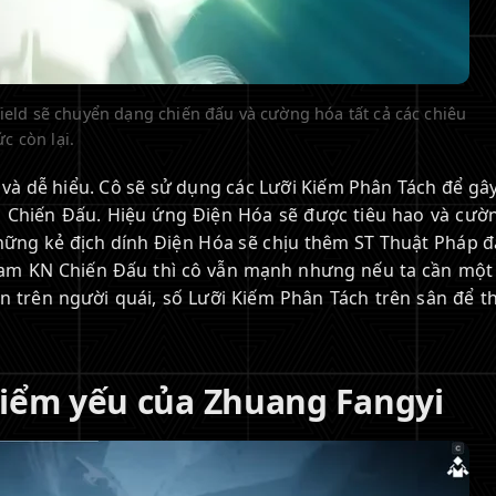
ield sẽ chuyển dạng chiến đấu và cường hóa tất cả các chiêu
ức còn lại.
và dễ hiểu. Cô sẽ sử dụng các Lưỡi Kiếm Phân Tách để gâ
N Chiến Đấu. Hiệu ứng Điện Hóa sẽ được tiêu hao và cườ
hững kẻ địch dính Điện Hóa sẽ chịu thêm ST Thuật Pháp đấ
spam KN Chiến Đấu thì cô vẫn mạnh nhưng nếu ta cần một
n trên người quái, số Lưỡi Kiếm Phân Tách trên sân để th
iểm yếu của Zhuang Fangyi