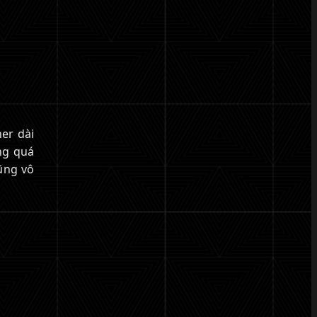
er dài
ăng quá
ũng vô