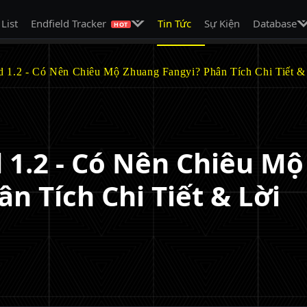
on
Mở menu con
Mở
 List
Endfield Tracker
Tin Tức
Sự Kiện
Database
HOT
ld 1.2 - Có Nên Chiêu Mộ Zhuang Fangyi? Phân Tích Chi Tiết 
d 1.2 - Có Nên Chiêu Mộ
n Tích Chi Tiết & Lời