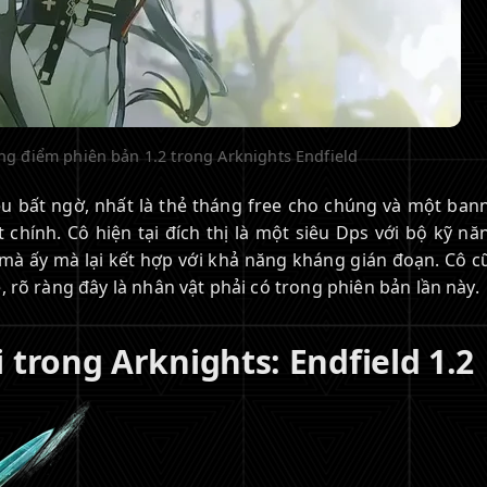
ng điểm phiên bản 1.2 trong Arknights Endfield
ều bất ngờ, nhất là thẻ tháng free cho chúng và một bann
 chính. Cô hiện tại đích thị là một siêu Dps với bộ kỹ n
mà ấy mà lại kết hợp với khả năng kháng gián đoạn. Cô c
 rõ ràng đây là nhân vật phải có trong phiên bản lần này.
trong Arknights: Endfield 1.2