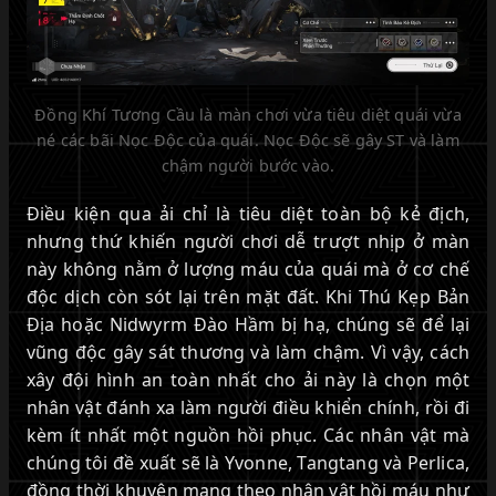
Đồng Khí Tương Cầu là màn chơi vừa tiêu diệt quái vừa
né các bãi Nọc Độc của quái. Nọc Độc sẽ gây ST và làm
chậm người bước vào.
Điều kiện qua ải chỉ là tiêu diệt toàn bộ kẻ địch,
nhưng thứ khiến người chơi dễ trượt nhịp ở màn
này không nằm ở lượng máu của quái mà ở cơ chế
độc dịch còn sót lại trên mặt đất. Khi Thú Kẹp Bản
Địa hoặc Nidwyrm Đào Hầm bị hạ, chúng sẽ để lại
vũng độc gây sát thương và làm chậm. Vì vậy, cách
xây đội hình an toàn nhất cho ải này là chọn một
nhân vật đánh xa làm người điều khiển chính, rồi đi
kèm ít nhất một nguồn hồi phục. Các nhân vật mà
chúng tôi đề xuất sẽ là Yvonne, Tangtang và Perlica,
đồng thời khuyên mang theo nhân vật hồi máu như