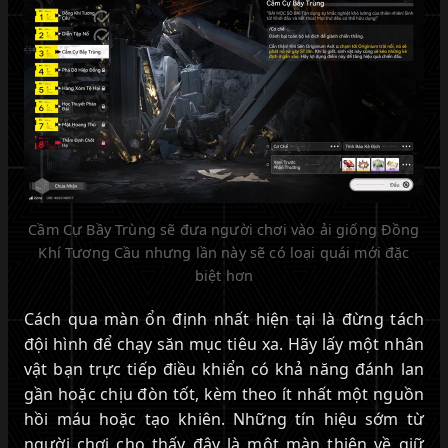
Cầm Cự Bầy Trùng sẽ đưa người chơi vào ải giống Đồng
Khí Tương Cầu nhưng lần này sẽ có loại quái mới đặc
biệt hơn
Cách qua màn ổn định nhất hiện tại là đừng tách
đội hình để chạy săn mục tiêu xa. Hãy lấy một nhân
vật bạn trực tiếp điều khiển có khả năng đánh lan
gần hoặc chịu đòn tốt, kèm theo ít nhất một nguồn
hồi máu hoặc tạo khiên. Những tín hiệu sớm từ
người chơi cho thấy đây là một màn thiên về giữ