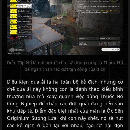
Diễn Tập Nổ là nơi người chơi sẽ dùng công cụ Thuốc Nổ
để ngăn chặn các đợt tấn công của đich
Điều kiện qua ải là hạ toàn bộ kẻ địch, nhưng cơ
chế của ải này không còn là đánh theo kiểu bình
thường nữa mà xoay quanh việc dùng Thuốc Nổ
Công Nghiệp để chặn các đợt quái đang tiến vào
khu tiếp tế. Điểm đặc biệt nhất của màn là Ốc Sên
Originium Sương Lửa: khi con này chết, nó sẽ hút
các kẻ địch ở gần lại với nhau, tạo cơ hội dọn