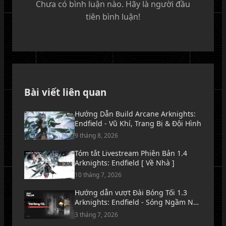
Chưa có bình luận nào. Hãy là người đầu
tiên bình luận!
Bài viết liên quan
Hướng Dẫn Build Arcane Arknights:
Endfield - Vũ Khí, Trang Bị & Đội Hình
9 tháng 8, 2026
Tóm tắt Livestream Phiên Bản 1.4
Arknights: Endfield [ Về Nhà ]
10 tháng 7, 2026
Hướng dẫn vượt Đài Bóng Tối 1.3
Arknights: Endfield - Sóng Ngầm Nơi
Biển Lặng Tăm Tối
3 tháng 7, 2026