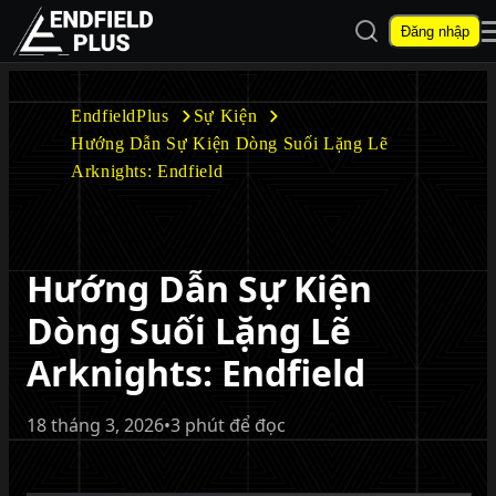
Mở tìm kiếm
Đăng nhập
EndfieldPlus
EndfieldPlus
Sự Kiện
Hướng Dẫn Sự Kiện Dòng Suối Lặng Lẽ
Mở menu con
Arknights: Endfield
Hướng Dẫn Sự Kiện
Mở menu con
Dòng Suối Lặng Lẽ
Arknights: Endfield
18 tháng 3, 2026
•
3 phút để đọc