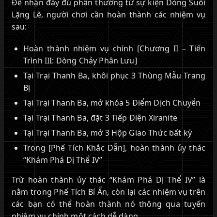
Để nhận đầy đủ phần thưởng từ sự kiện Dòng Suối
Lặng Lẽ, người chơi cần hoàn thành các nhiệm vụ
sau:
Hoàn thành nhiệm vụ chính [Chương II – Tiến
Trình III: Dòng Chảy Phân Lưu]
Tại Trại Thanh Ba, khôi phục 3 Thùng Mẫu Trang
Bị
Tại Trại Thanh Ba, mở khóa 5 Điểm Dịch Chuyển
Tại Trại Thanh Ba, đặt 3 Tiếp Điện Xiranite
Tại Trại Thanh Ba, mở 3 Hộp Giao Thức bất kỳ
Trong [Phế Tích Khắc Dẫn], hoàn thành ủy thác
“Khám Phá Dị Thể IV”
Trừ hoàn thành ủy thác “Khám Phá Dị Thể IV” là
nằm trong Phế Tích Bí Ẩn, còn lại các nhiệm vụ trên
các bạn có thể hoàn thành nó thông qua tuyến
nhiệm vụ chính một cách dễ dàng.