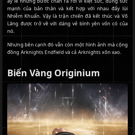
ấy lê những bước chân rã rời vì kiệt sức, dùng sức
mạnh của bản thân và kết hợp với nhau đẩy lùi
Nhiễm Khuẩn. Vậy là trận chiến đã kết thúc và Võ
Lăng được trở về với dáng vẻ bình yên vốn có của
nó.
Nhưng bên cạnh đó vẫn còn một hình ảnh mà cộng
đồng Arknights Endfield và cả Arknights xôn xao.
Biển Vàng Originium