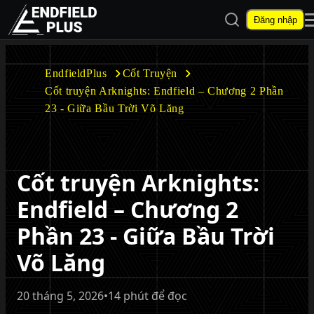
Mở tìm kiếm
Đăng nhập
EndfieldPlus
EndfieldPlus
Cốt Truyện
Cốt truyện Arknights: Endfield – Chương 2 Phần
Mở menu con
23 - Giữa Bầu Trời Võ Lăng
Cốt truyện Arknights:
Mở menu con
Endfield – Chương 2
Phần 23 - Giữa Bầu Trời
Võ Lăng
20 tháng 5, 2026
•
14 phút để đọc