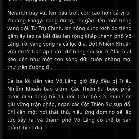
Nefarith bay vút lên bầu trời, còn cao hơn cả vị trí
Zhuang Fangyi đang đứng, rồi gầm lên một tiếng
vang dội. Từ Trụ Chính, làn sóng xung kích do tiếng
gầm ấy tạo ra bắt đầu lan rộng khắp thành phố Võ
Lăng, rồi vang vọng ra cả lục địa. Đợt Nhiễm Khuẩn
vừa được trấn áp trước đó bỗng sôi sục trở lại, ồ ạt
kéo đến như một cơn sóng dữ, cuốn phăng mọi
thứ trên đường đi.
Cả ba lối tiến vào Võ Lăng giờ đây đều bị Triều
Nhiễm Khuẩn bao trùm. Các Thiên Sư buộc phải
được điều động tối đa, dốc toàn bộ sức mạnh để
giữ vững trận pháp, ngăn các Cột Thiên Sư sụp đổ.
Chỉ cần một nơi thất thủ, hiệu ứng domino sẽ lập
tức xảy ra, và thành phố Võ Lăng có thể bị san
thành bình địa.