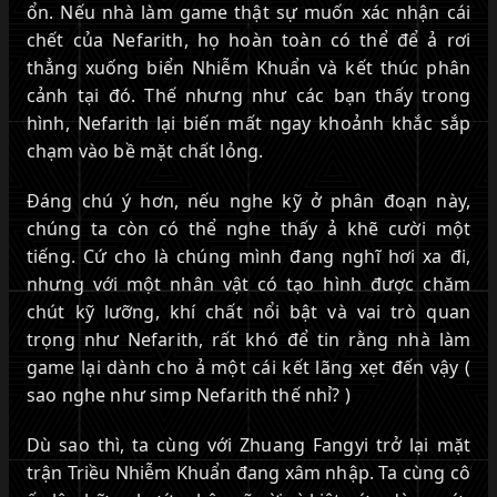
ổn. Nếu nhà làm game thật sự muốn xác nhận cái
chết của Nefarith, họ hoàn toàn có thể để ả rơi
thẳng xuống biển Nhiễm Khuẩn và kết thúc phân
cảnh tại đó. Thế nhưng như các bạn thấy trong
hình, Nefarith lại biến mất ngay khoảnh khắc sắp
chạm vào bề mặt chất lỏng.
Đáng chú ý hơn, nếu nghe kỹ ở phân đoạn này,
chúng ta còn có thể nghe thấy ả khẽ cười một
tiếng. Cứ cho là chúng mình đang nghĩ hơi xa đi,
nhưng với một nhân vật có tạo hình được chăm
chút kỹ lưỡng, khí chất nổi bật và vai trò quan
trọng như Nefarith, rất khó để tin rằng nhà làm
game lại dành cho ả một cái kết lãng xẹt đến vậy (
sao nghe như simp Nefarith thế nhỉ? )
Dù sao thì, ta cùng với Zhuang Fangyi trở lại mặt
trận Triều Nhiễm Khuẩn đang xâm nhập. Ta cùng cô