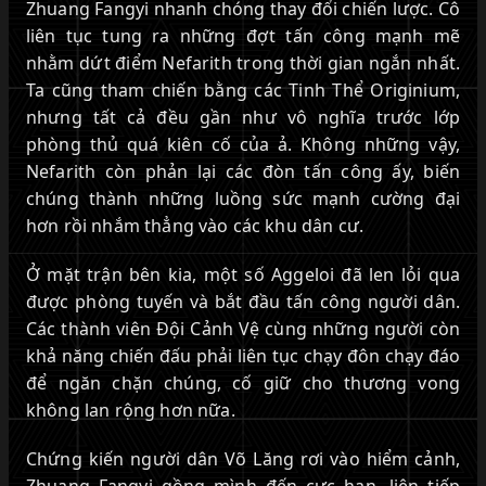
Zhuang Fangyi nhanh chóng thay đổi chiến lược. Cô
liên tục tung ra những đợt tấn công mạnh mẽ
nhằm dứt điểm Nefarith trong thời gian ngắn nhất.
Ta cũng tham chiến bằng các Tinh Thể Originium,
nhưng tất cả đều gần như vô nghĩa trước lớp
phòng thủ quá kiên cố của ả. Không những vậy,
Nefarith còn phản lại các đòn tấn công ấy, biến
chúng thành những luồng sức mạnh cường đại
hơn rồi nhắm thẳng vào các khu dân cư.
Ở mặt trận bên kia, một số Aggeloi đã len lỏi qua
được phòng tuyến và bắt đầu tấn công người dân.
Các thành viên Đội Cảnh Vệ cùng những người còn
khả năng chiến đấu phải liên tục chạy đôn chạy đáo
để ngăn chặn chúng, cố giữ cho thương vong
không lan rộng hơn nữa.
Chứng kiến người dân Võ Lăng rơi vào hiểm cảnh,
Zhuang Fangyi gồng mình đến cực hạn, liên tiếp