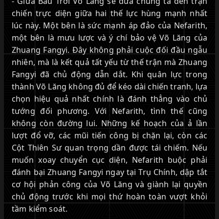
- Giữa Bầu Trời Võ Lăng sẽ đưa chúng ta đến trận
chiến trực diện giữa hai thế lực hùng mạnh nhất
lúc này. Một bên là sức mạnh áp đảo của Nefarith,
một bên là mưu lược và ý chí bảo vệ Võ Lăng của
Zhuang Fangyi. Đây không phải cuộc đối đầu ngẫu
nhiên, mà là kết quả tất yếu từ thế trận mà Zhuang
Fangyi đã chủ động dẫn dắt. Khi quân lực trong
thành Võ Lăng không đủ để kéo dài chiến tranh, lựa
chọn hiệu quả nhất chính là đánh thẳng vào chủ
tướng đối phương. Với Nefarith, tình thế cũng
không còn đường lui. Những kế hoạch của ả lần
lượt đổ vỡ, các mũi tiến công bị chặn lại, còn các
Cột Thiên Sư quan trọng dần được tái chiếm. Nếu
muốn xoay chuyển cục diện, Nefarith buộc phải
đánh bại Zhuang Fangyi ngay tại Trụ Chính, dập tắt
cơ hội phản công của Võ Lăng và giành lại quyền
chủ động trước khi mọi thứ hoàn toàn vượt khỏi
tầm kiểm soát.