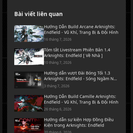
Bài viết liên quan
Hướng Dẫn Build Arcane Arknights:
Endfield - Vũ Khí, Trang Bị & Đội Hình
16 tháng 7, 2026
Tóm tắt Livestream Phiên Bản 1.4
Arknights: Endfield [ Về Nhà ]
10 tháng 7, 2026
Hướng dẫn vượt Đài Bóng Tối 1.3
Arknights: Endfield - Sóng Ngầm Nơi
Biển Lặng Tăm Tối
3 tháng 7, 2026
Hướng Dẫn Build Camille Arknights:
Endfield - Vũ Khí, Trang Bị & Đội Hình
26 tháng 6, 2026
Hướng dẫn sự kiện Hợp Đồng Điều
Kiện trong Arknights: Endfield
20 tháng 6, 2026