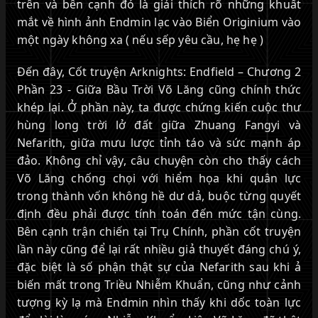
trên và bên cạnh đó là giải thích rõ những khuất
mắt về hình ảnh Endmin lạc vào Biển Originium vào
một ngày không xa ( nếu sếp yêu cầu, hẹ hẹ )
Đến đây, Cốt truyện Arknights: Endfield – Chương 2
Phần 23 - Giữa Bầu Trời Võ Lăng cũng chính thức
khép lại. Ở phần này, ta được chứng kiến cuộc thư
hùng long trời lở đất giữa Zhuang Fangyi và
Nefarith, giữa mưu lược tỉnh táo và sức mạnh áp
đảo. Không chỉ vậy, câu chuyện còn cho thấy cách
Võ Lăng chống chọi với hiểm họa khi quân lực
trong thành vốn không hề dư dả, buộc từng quyết
định đều phải được tính toán đến mức tận cùng.
Bên cạnh trận chiến tại Trụ Chính, phần cốt truyện
lần này cũng để lại rất nhiều giả thuyết đáng chú ý,
đặc biệt là số phận thật sự của Nefarith sau khi ả
biến mất trong Triều Nhiễm Khuẩn, cũng như cảnh
tượng kỳ lạ mà Endmin nhìn thấy khi dốc toàn lực