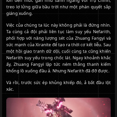
lớn đến mức gần như sánh ngang với Trụ Chính,
treo lơ lửng giữa bầu trời như một phán quyết sắp
giáng xuống.
Việc của chúng ta lúc này không phải là đứng nhìn.
Ta cùng cả đội phải liên tục làm suy yếu Nefarith,
phối hợp với năng lượng sét của Zhuang Fangyi và
sức mạnh của Xiranite để tạo ra thời cơ kết liễu. Sau
một hồi giao tranh dữ dội, cuối cùng ta cũng khiến
Nefarith suy yếu trong chốc lát. Ngay khoảnh khắc
ấy, Zhuang Fangyi lập tức ném thẳng thanh kiếm
khổng lồ xuống đầu ả. Nhưng Nefarith đã đỡ được.
Và rồi, trước sức ép khủng khiếp đó, ả bắt đầu lột
xác.