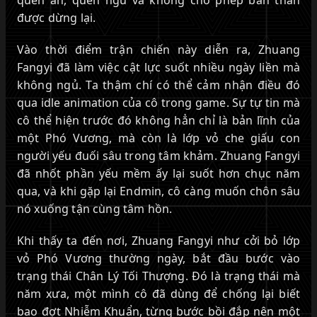
được dừng lại.
Vào thời điểm trận chiến này diễn ra, Zhuang
Fangyi đã làm việc cật lực suốt nhiều ngày liền mà
không ngủ. Ta thậm chí có thể cảm nhận điều đó
qua idle animation của cô trong game. Sự tự tin mà
cô thể hiện trước đó không hẳn chỉ là bản lĩnh của
một Phó Vương, mà còn là lớp vỏ che giấu con
người yếu đuối sâu trong tâm khảm. Zhuang Fangyi
đã nhốt phần yếu mềm ấy lại suốt hơn chục năm
qua, và khi gặp lại Endmin, cô càng muốn chôn sâu
nó xuống tận cùng tâm hồn.
Khi thấy ta đến nơi, Zhuang Fangyi như cởi bỏ lớp
vỏ Phó Vương thường ngày, bắt đầu bước vào
trạng thái Chân Lý Tối Thượng. Đó là trạng thái mà
năm xưa, một mình cô đã dùng để chống lại biết
bao đợt Nhiễm Khuẩn, từng bước bồi đắp nên một