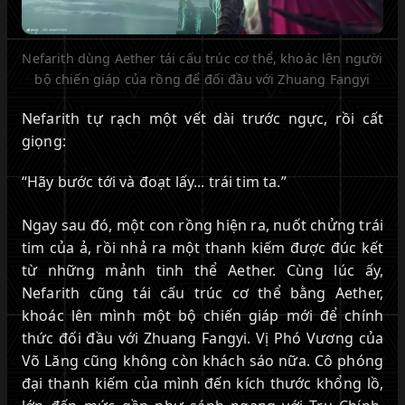
Nefarith dùng Aether tái cấu trúc cơ thể, khoác lên người
bộ chiến giáp của rồng để đối đầu với Zhuang Fangyi
Nefarith tự rạch một vết dài trước ngực, rồi cất
giọng:
“Hãy bước tới và đoạt lấy... trái tim ta.”
Ngay sau đó, một con rồng hiện ra, nuốt chửng trái
tim của ả, rồi nhả ra một thanh kiếm được đúc kết
từ những mảnh tinh thể Aether. Cùng lúc ấy,
Nefarith cũng tái cấu trúc cơ thể bằng Aether,
khoác lên mình một bộ chiến giáp mới để chính
thức đối đầu với Zhuang Fangyi. Vị Phó Vương của
Võ Lăng cũng không còn khách sáo nữa. Cô phóng
đại thanh kiếm của mình đến kích thước khổng lồ,