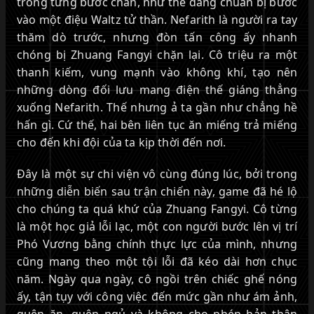
trong từng bước chân, như thể đang chuẩn bị bước
vào một điệu Waltz tử thần. Nefarith là người ra tay
thăm dò trước, nhưng đòn tấn công ấy nhanh
chóng bị Zhuang Fangyi chặn lại. Cô triệu ra một
thanh kiếm, vung mạnh vào không khí, tạo nên
những dòng đối lưu mang điện thế giáng thẳng
xuống Nefarith. Thế nhưng ả ta gần như chẳng hề
hấn gì. Cứ thế, hai bên liên tục ăn miếng trả miếng
cho đến khi đội của ta kịp thời đến nơi.
Đây là một sự chi viện vô cùng đúng lúc, bởi trong
những diễn biến sau trận chiến này, game đã hé lộ
cho chúng ta quá khứ của Zhuang Fangyi. Cô từng
là một học giả lỗi lạc, một con người bước lên vị trí
Phó Vương bằng chính thực lực của mình, nhưng
cũng mang theo một tội lỗi đã kéo dài hơn chục
năm. Ngày qua ngày, cô ngồi trên chiếc ghế nóng
ấy, tận tụy với công việc đến mức gần như ám ảnh,
quên ăn, quên ngủ và không cho phép bản thân