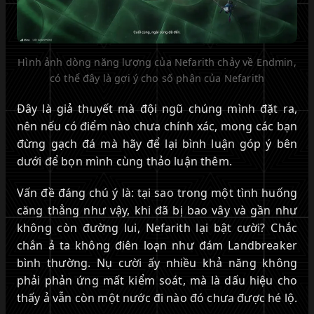
Hình ảnh dòng năng lượng của Nefarith chảy về Endmin,
có thể đây là gợi ý cho số phận của Nefarith
Đây là giả thuyết mà đội ngũ chúng mình đặt ra,
nên nếu có điểm nào chưa chính xác, mong các bạn
đừng gạch đá mà hãy để lại bình luận góp ý bên
dưới để bọn mình cùng thảo luận thêm.
Vấn đề đáng chú ý là: tại sao trong một tình huống
căng thẳng như vậy, khi đã bị bao vây và gần như
không còn đường lui, Nefarith lại bật cười? Chắc
chắn ả ta không điên loạn như đám Landbreaker
bình thường. Nụ cười ấy nhiều khả năng không
phải phản ứng mất kiểm soát, mà là dấu hiệu cho
thấy ả vẫn còn một nước đi nào đó chưa được hé lộ.