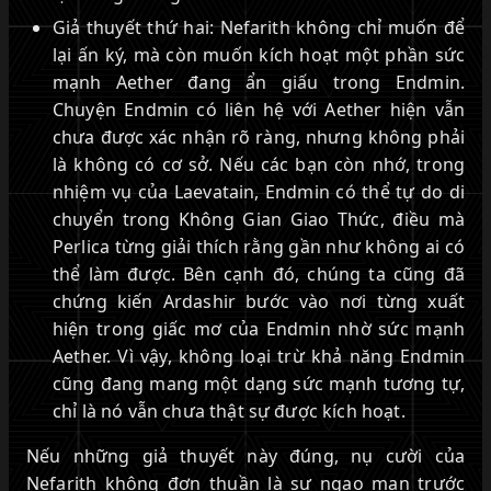
Giả thuyết thứ hai: Nefarith không chỉ muốn để
lại ấn ký, mà còn muốn kích hoạt một phần sức
mạnh Aether đang ẩn giấu trong Endmin.
Chuyện Endmin có liên hệ với Aether hiện vẫn
chưa được xác nhận rõ ràng, nhưng không phải
là không có cơ sở. Nếu các bạn còn nhớ, trong
nhiệm vụ của Laevatain, Endmin có thể tự do di
chuyển trong Không Gian Giao Thức, điều mà
Perlica từng giải thích rằng gần như không ai có
thể làm được. Bên cạnh đó, chúng ta cũng đã
chứng kiến Ardashir bước vào nơi từng xuất
hiện trong giấc mơ của Endmin nhờ sức mạnh
Aether. Vì vậy, không loại trừ khả năng Endmin
cũng đang mang một dạng sức mạnh tương tự,
chỉ là nó vẫn chưa thật sự được kích hoạt.
Nếu những giả thuyết này đúng, nụ cười của
Nefarith không đơn thuần là sự ngạo mạn trước