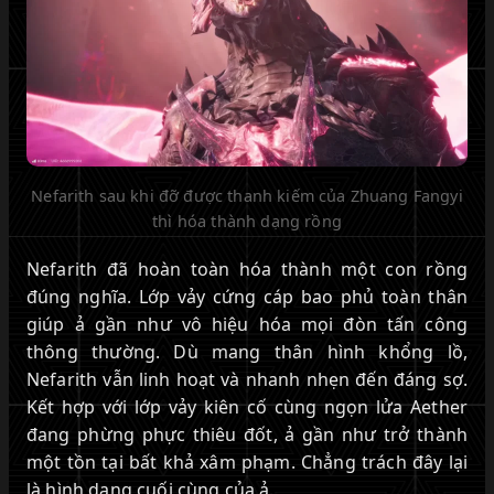
Nefarith sau khi đỡ được thanh kiếm của Zhuang Fangyi
thì hóa thành dạng rồng
Nefarith đã hoàn toàn hóa thành một con rồng
đúng nghĩa. Lớp vảy cứng cáp bao phủ toàn thân
giúp ả gần như vô hiệu hóa mọi đòn tấn công
thông thường. Dù mang thân hình khổng lồ,
Nefarith vẫn linh hoạt và nhanh nhẹn đến đáng sợ.
Kết hợp với lớp vảy kiên cố cùng ngọn lửa Aether
đang phừng phực thiêu đốt, ả gần như trở thành
một tồn tại bất khả xâm phạm. Chẳng trách đây lại
là hình dạng cuối cùng của ả.