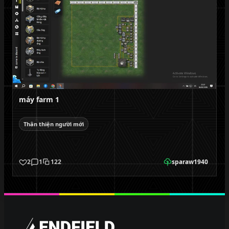
máy farm 1
Thân thiện người mới
2
1
122
sparaw1940
EndfieldPlus