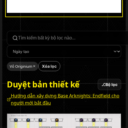
Tìm kiếm bộ lọc
Sắp xếp
Vỏ Originium
×
Xóa lọc
Duyệt bản thiết kế
⎇
Bộ lọc
Hướng dẫn xây dựng Base Arknights: Endfield cho
người mới bắt đầu