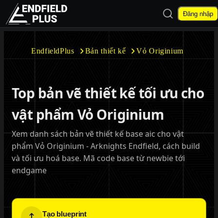
Mở tìm kiếm
Đăng nhập
EndfieldPlus
EndfieldPlus
Bản thiết kế
Vỏ Originium
Mở menu con
Top bản vẽ thiết kế tối ưu cho
vật phẩm Vỏ Originium
Xem danh sách bản vẽ thiết kế base aic cho vật
Mở menu con
phẩm Vỏ Originium - Arknights Endfield, cách build
và tối ưu hoá base. Mã code base từ newbie tới
endgame
Tạo blueprint