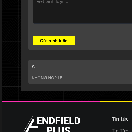
Gửi bình luận
A
KHONG HOP LE
EndfieldPlus
Tin tức
Tin Tức