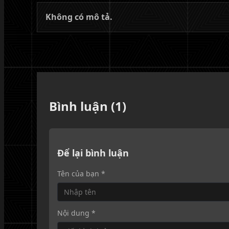
Không có mô tả.
Bình luận (1)
Để lại bình luận
Tên của bạn *
Nội dung *