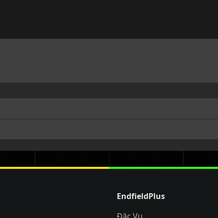
EndfieldPlus
Đặc Vụ