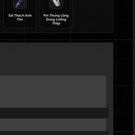
Sợi Thạch Anh
Pin Thung Lũng
Tím
Dung Lượng
Thấp