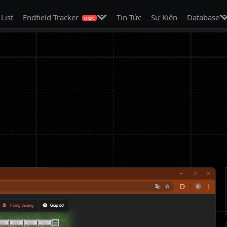
on
Mở menu con
Mở
 List
Endfield Tracker
Tin Tức
Sự Kiện
Database
HOT