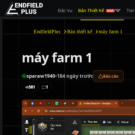
Mở menu c
Đặc Vụ
Bản Thiết Kế
Tier
EndfieldPlus
HOT
EndfieldPlus
Bản thiết kế
máy farm 1
máy farm 1
sparaw1940
•
184 ngày trước
Báo cáo
581
1
👁