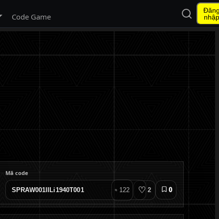
Đăn
Mở tìm ki
 menu con
Code Game
nhậ
Mã code
♡
122
2
0