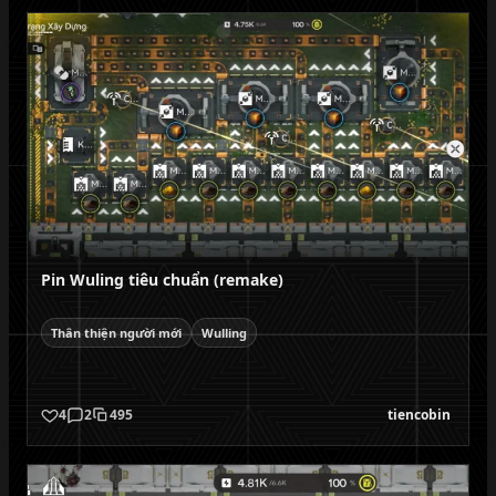
Pin Wuling tiêu chuẩn (remake)
Thân thiện người mới
Wulling
4
2
495
tiencobin