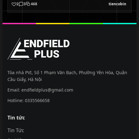
2
3
468
tiencobin
EndfieldPlus
Tòa nhà PVI, Số 1 Phạm Văn Bạch, Phường Yên Hòa, Quận
Cầu Giấy, Hà Nội
Email:
endfieldplus@gmail.com
Hotline:
0335566658
Tin tức
Tin Tức