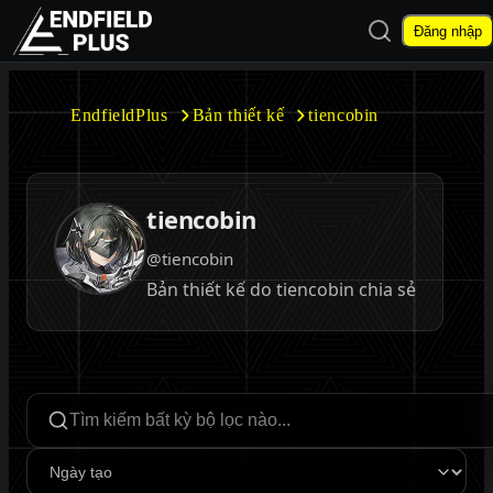
Mở tìm kiếm
Đăng nhập
EndfieldPlus
EndfieldPlus
Bản thiết kế
tiencobin
Mở menu con
tiencobin
@tiencobin
Bản thiết kế do tiencobin chia sẻ
Mở menu con
Tìm kiếm bộ lọc
Sắp xếp