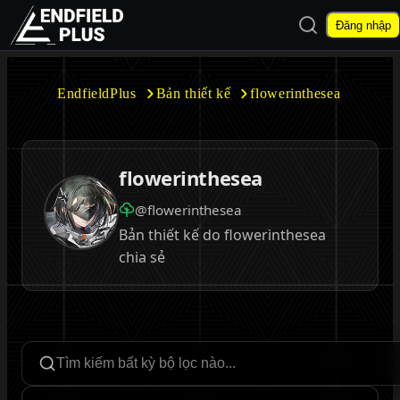
Mở tìm kiếm
Đăng nhập
EndfieldPlus
EndfieldPlus
Bản thiết kế
flowerinthesea
Mở menu con
flowerinthesea
@flowerinthesea
Bản thiết kế do flowerinthesea
Mở menu con
chia sẻ
Tìm kiếm bộ lọc