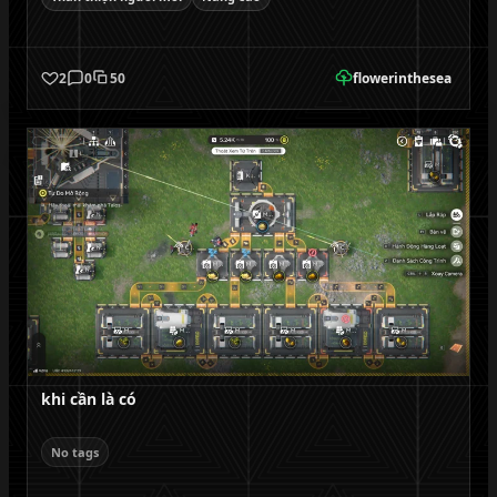
2
0
50
flowerinthesea
khi cần là có
No tags