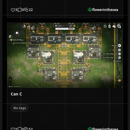
3
0
22
flowerinthesea
Can C
No tags
2
0
52
flowerinthesea