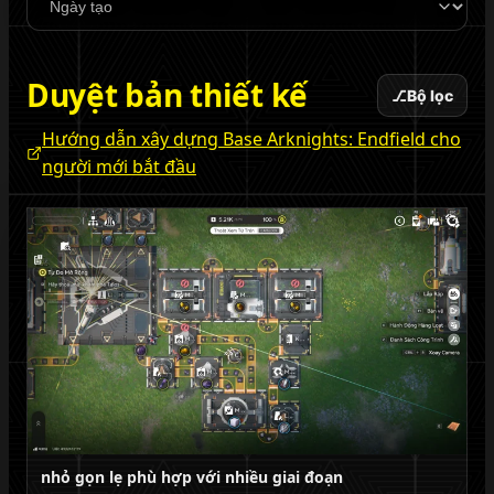
Sắp xếp
Duyệt bản thiết kế
⎇
Bộ lọc
Hướng dẫn xây dựng Base Arknights: Endfield cho
người mới bắt đầu
nhỏ gọn lẹ phù hợp với nhiều giai đoạn