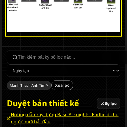
Tìm kiếm bộ lọc
Sắp xếp
Mảnh Thạch Anh Tím
×
Xóa lọc
Duyệt bản thiết kế
⎇
Bộ lọc
Hướng dẫn xây dựng Base Arknights: Endfield cho
người mới bắt đầu