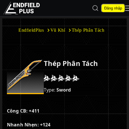
Mở tìm kiếm
Đăng nhập
EndfieldPlus
EndfieldPlus
Vũ Khí
Thép Phân Tách
Mở menu con
Thép Phân Tách
Mở menu con
Type:
Sword
Công CB:
+411
Nhanh Nhẹn:
+124