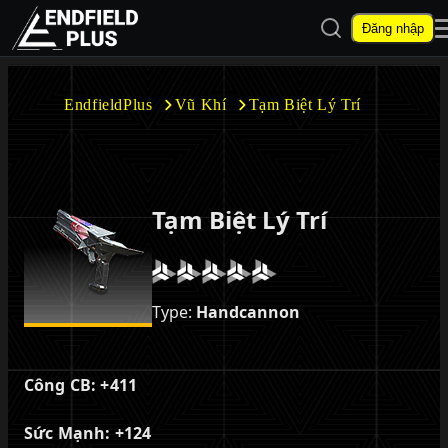
Mở tìm kiếm
Đăng nhập
EndfieldPlus
EndfieldPlus
Vũ Khí
Tạm Biệt Lý Trí
Mở menu con
Tạm Biệt Lý Trí
Mở menu con
Type:
Handcannon
Công CB:
+411
Sức Mạnh:
+124