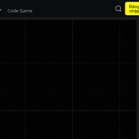
Đăn
Mở tìm ki
 menu con
Code Game
nhậ