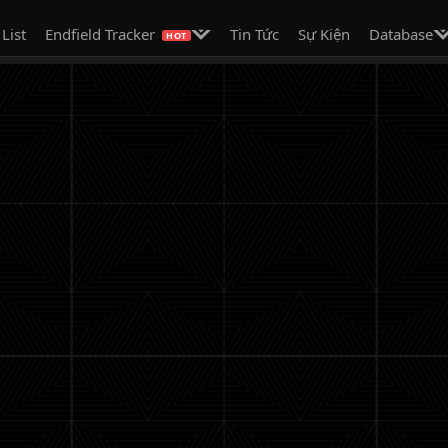
on
Mở menu con
Mở
 List
Endfield Tracker
Tin Tức
Sự Kiện
Database
HOT