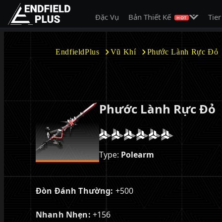
Mở menu c
Đặc Vụ
Bản Thiết Kế
Tier
EndfieldPlus
HOT
EndfieldPlus
Vũ Khí
Phước Lành Rực Đỏ
Phước Lành Rực Đỏ
Type:
Polearm
Đòn Đánh Thường:
+500
Nhanh Nhẹn:
+156