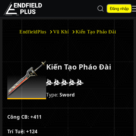
Mở tìm kiếm
Đăng nhập
EndfieldPlus
EndfieldPlus
Vũ Khí
Kiến Tạo Pháo Đài
Mở menu con
Kiến Tạo Pháo Đài
Mở menu con
Type:
Sword
Công CB:
+411
Trí Tuệ:
+124