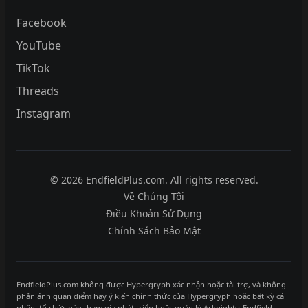
Facebook
YouTube
TikTok
Threads
Instagram
© 2026 EndfieldPlus.com. All rights reserved.
Về Chúng Tôi
Điều Khoản Sử Dụng
Chính Sách Bảo Mật
EndfieldPlus.com không được Hypergryph xác nhận hoặc tài trợ, và không
phản ánh quan điểm hay ý kiến chính thức của Hypergryph hoặc bất kỳ cá
nhân, tổ chức nào tham gia phát triển hoặc quản lý Arknights: Endfield.