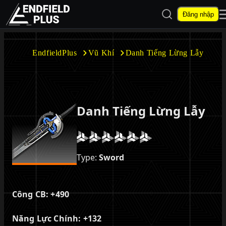
Mở tìm kiếm
Đăng nhập
EndfieldPlus
EndfieldPlus
Vũ Khí
Danh Tiếng Lừng Lẫy
Mở menu con
Danh Tiếng Lừng Lẫy
Mở menu con
Type:
Sword
Công CB:
+490
Năng Lực Chính:
+132