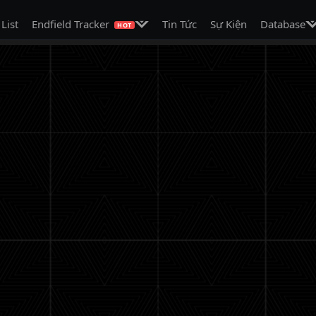
on
Mở menu con
Mở
 List
Endfield Tracker
Tin Tức
Sự Kiện
Database
HOT