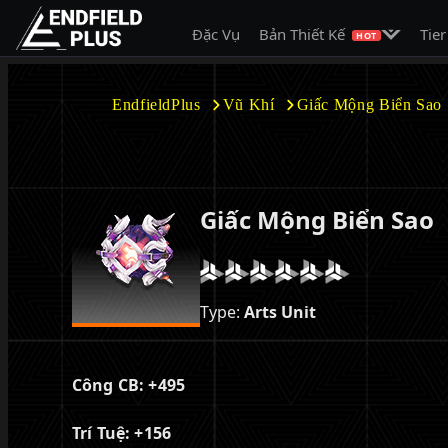
Mở menu c
Đặc Vụ
Bản Thiết Kế
Tier
EndfieldPlus
HOT
EndfieldPlus
Vũ Khí
Giấc Mộng Biển Sao
Giấc Mộng Biển Sao
Type:
Arts Unit
Công CB:
+495
Trí Tuệ:
+156