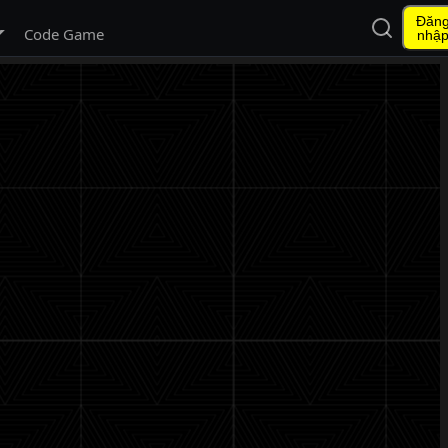
Đăn
Mở tìm ki
 menu con
Code Game
nhậ