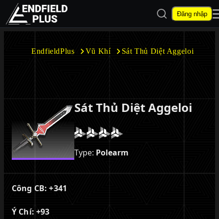
Mở tìm kiếm
Đăng nhập
EndfieldPlus
EndfieldPlus
Vũ Khí
Sát Thủ Diệt Aggeloi
Mở menu con
Sát Thủ Diệt Aggeloi
Mở menu con
Type:
Polearm
Công CB:
+341
Ý Chí:
+93