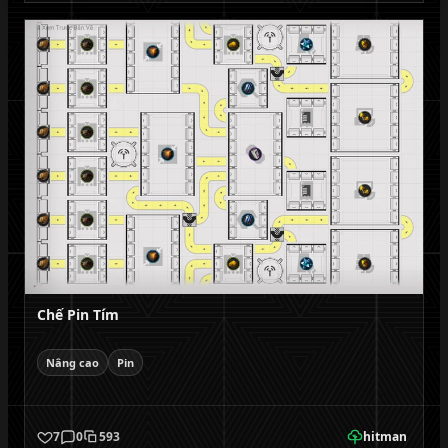
Chế Pin Tím
Nâng cao
Pin
7
0
593
hitman