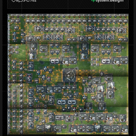
8
3
702
system.desigin