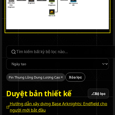
Tìm kiếm bộ lọc
Sắp xếp
Pin Thung Lũng Dung Lượng Cao
×
Xóa lọc
Duyệt bản thiết kế
⎇
Bộ lọc
Hướng dẫn xây dựng Base Arknights: Endfield cho
người mới bắt đầu