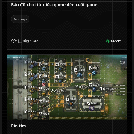
Bản đồ chơi từ giữa game đến cuối game .
No tags
1
0
1397
zerom
Pin tím