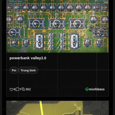
powerbank valley2.0
Pin
Trung bình
4
1
362
minhbeso