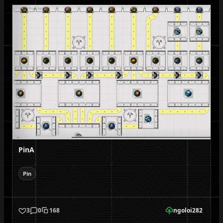
PinA
Pin
3
0
168
ngoloi282