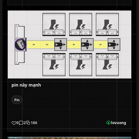
pin này mạnh
Pin
0
2
186
lovuong