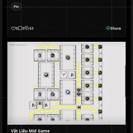
Pin
0
0
63
Shura
Vật Liệu Mid Game