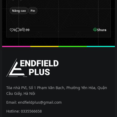
Nâng cao
Pin
0
0
99
Shura
EndfieldPlus
Tòa nhà PVI, Số 1 Phạm Văn Bạch, Phường Yên Hòa, Quận
Cầu Giấy, Hà Nội
Email:
endfieldplus@gmail.com
Hotline:
0335566658