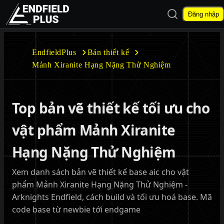
Mở tìm kiếm
Đăng nhập
EndfieldPlus
EndfieldPlus
Bản thiết kế
Mảnh Xiranite Hạng Nặng Thử Nghiệm
Mở menu con
Top bản vẽ thiết kế tối ưu cho
vật phẩm Mảnh Xiranite
Mở menu con
Hạng Nặng Thử Nghiệm
Xem danh sách bản vẽ thiết kế base aic cho vật
phẩm Mảnh Xiranite Hạng Nặng Thử Nghiệm -
Arknights Endfield, cách build và tối ưu hoá base. Mã
code base từ newbie tới endgame