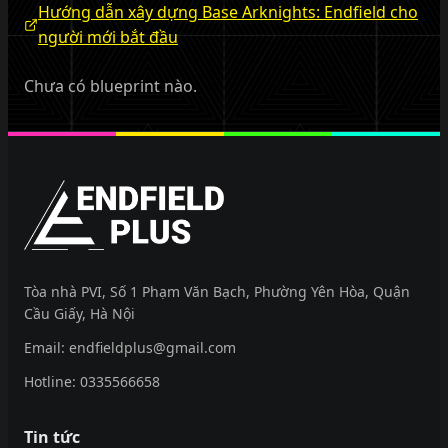
Hướng dẫn xây dựng Base Arknights: Endfield cho
người mới bắt đầu
Chưa có blueprint nào.
EndfieldPlus
Tòa nhà PVI, Số 1 Phạm Văn Bạch, Phường Yên Hòa, Quận
Cầu Giấy, Hà Nội
Email:
endfieldplus@gmail.com
Hotline:
0335566658
Tin tức