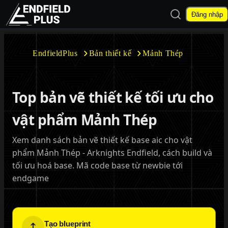
Mở tìm kiếm
Đăng nhập
EndfieldPlus
EndfieldPlus
Bản thiết kế
Mảnh Thép
Mở menu con
Top bản vẽ thiết kế tối ưu cho
vật phẩm Mảnh Thép
Xem danh sách bản vẽ thiết kế base aic cho vật
Mở menu con
phẩm Mảnh Thép - Arknights Endfield, cách build và
tối ưu hoá base. Mã code base từ newbie tới
endgame
Tạo blueprint