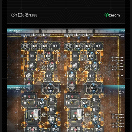
1
0
1388
zerom