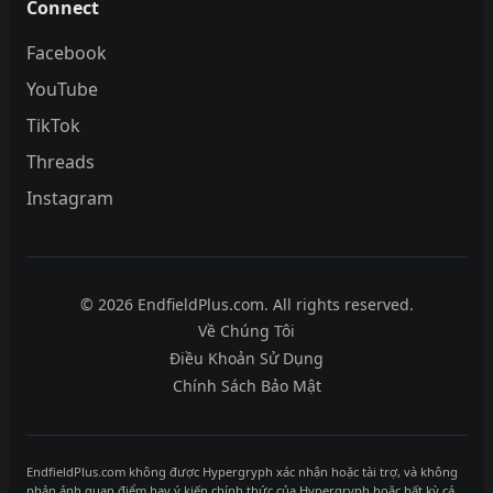
Connect
Facebook
YouTube
TikTok
Threads
Instagram
© 2026 EndfieldPlus.com. All rights reserved.
Về Chúng Tôi
Điều Khoản Sử Dụng
Chính Sách Bảo Mật
EndfieldPlus.com không được Hypergryph xác nhận hoặc tài trợ, và không
phản ánh quan điểm hay ý kiến chính thức của Hypergryph hoặc bất kỳ cá