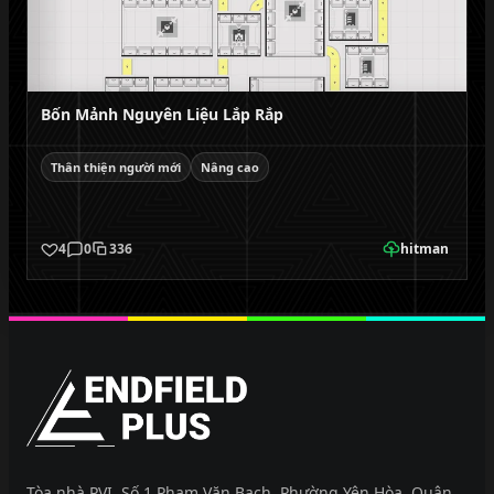
Bốn Mảnh Nguyên Liệu Lắp Rắp
Thân thiện người mới
Nâng cao
4
0
336
hitman
EndfieldPlus
Tòa nhà PVI, Số 1 Phạm Văn Bạch, Phường Yên Hòa, Quận