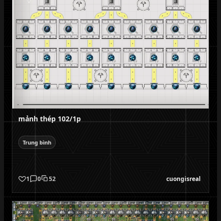
mảnh thép 102/1p
Trung bình
1
0
52
cuongisreal