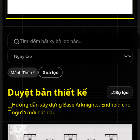
Tìm kiếm bộ lọc
Sắp xếp
Mảnh Thép
×
Xóa lọc
Duyệt bản thiết kế
⎇
Bộ lọc
Hướng dẫn xây dựng Base Arknights: Endfield cho
người mới bắt đầu