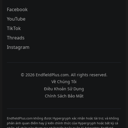
Facebook
YouTube
TikTok
Threads
Instagram
© 2026 EndfieldPlus.com. All rights reserved.
Về Chúng Tôi
Điều Khoản Sử Dụng
Chính Sách Bảo Mật
EndfieldPlus.com không được Hypergryph xác nhận hoặc tài trợ, và không
phản ánh quan điểm hay ý kiến chính thức của Hypergryph hoặc bất kỳ cá
nhân, tổ chức nào tham gia phát triển hoặc quản lý Arknights: Endfield.