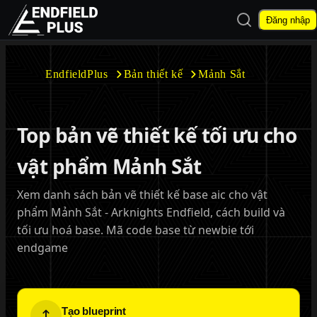
Mở tìm kiếm
Đăng nhập
EndfieldPlus
EndfieldPlus
Bản thiết kế
Mảnh Sắt
Mở menu con
Top bản vẽ thiết kế tối ưu cho
vật phẩm Mảnh Sắt
Xem danh sách bản vẽ thiết kế base aic cho vật
Mở menu con
phẩm Mảnh Sắt - Arknights Endfield, cách build và
tối ưu hoá base. Mã code base từ newbie tới
endgame
Tạo blueprint