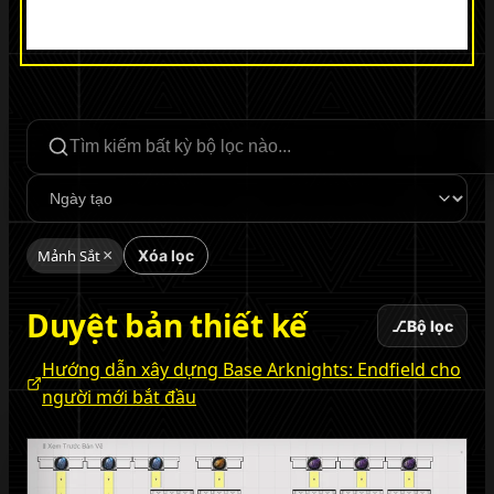
Tìm kiếm bộ lọc
Sắp xếp
Mảnh Sắt
×
Xóa lọc
Duyệt bản thiết kế
⎇
Bộ lọc
Hướng dẫn xây dựng Base Arknights: Endfield cho
người mới bắt đầu