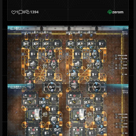
1
0
1394
zerom