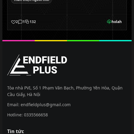
2
1
132
holah
EndfieldPlus
Tòa nhà PVI, Số 1 Phạm Văn Bạch, Phường Yên Hòa, Quận
Cầu Giấy, Hà Nội
Email:
endfieldplus@gmail.com
Hotline:
0335566658
Tin tức