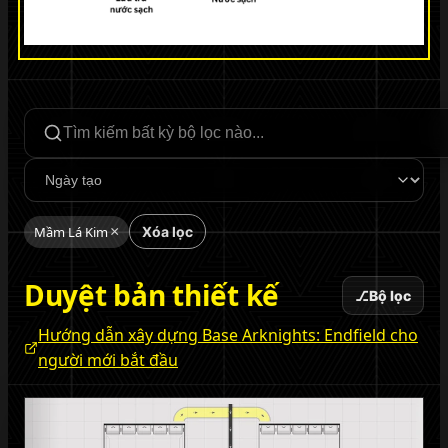
Tìm kiếm bộ lọc
Sắp xếp
Mầm Lá Kim
×
Xóa lọc
Duyệt bản thiết kế
⎇
Bộ lọc
Hướng dẫn xây dựng Base Arknights: Endfield cho
người mới bắt đầu