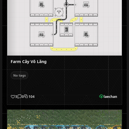
Farm Cây Võ Lăng
No tags
3
0
104
laechan