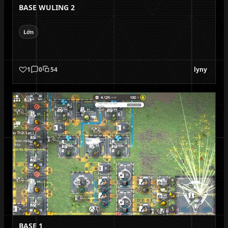
BASE WULING 2
Lớn
1
0
54
lyny
BASE 1