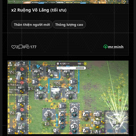
x2 Ruộng Võ Lăng (tối ưu)
Thân thiện người mới
Thông lượng cao
2
0
177
mr.minh