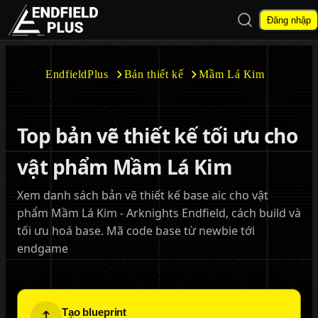
Mở tìm kiếm
Đăng nhập
EndfieldPlus
EndfieldPlus
Bản thiết kế
Mầm Lá Kim
Mở menu con
Top bản vẽ thiết kế tối ưu cho
vật phẩm Mầm Lá Kim
Xem danh sách bản vẽ thiết kế base aic cho vật
Mở menu con
phẩm Mầm Lá Kim - Arknights Endfield, cách build và
tối ưu hoá base. Mã code base từ newbie tới
endgame
Tạo blueprint