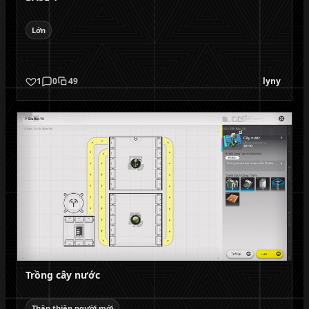
Lớn
1
0
49
lyny
Trồng cây nước
Thân thiện người mới