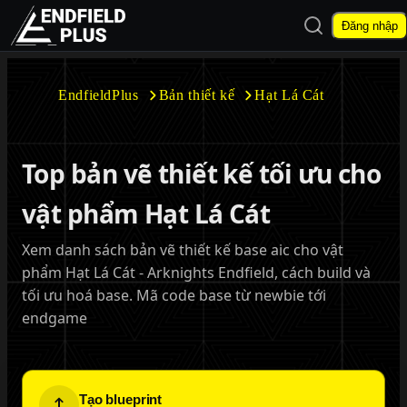
Mở tìm kiếm
Đăng nhập
EndfieldPlus
EndfieldPlus
Bản thiết kế
Hạt Lá Cát
Mở menu con
Top bản vẽ thiết kế tối ưu cho
vật phẩm Hạt Lá Cát
Xem danh sách bản vẽ thiết kế base aic cho vật
Mở menu con
phẩm Hạt Lá Cát - Arknights Endfield, cách build và
tối ưu hoá base. Mã code base từ newbie tới
endgame
Tạo blueprint