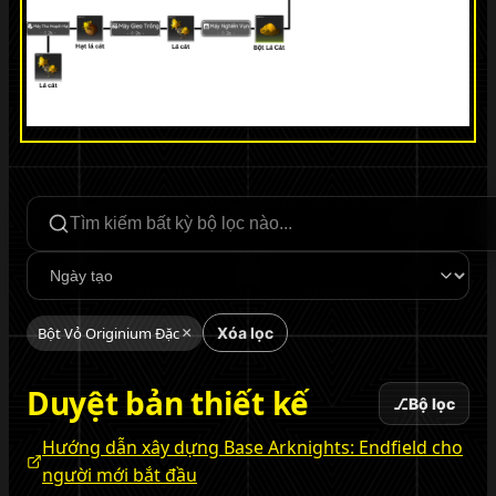
Tìm kiếm bộ lọc
Sắp xếp
Bột Vỏ Originium Đặc
×
Xóa lọc
Duyệt bản thiết kế
⎇
Bộ lọc
Hướng dẫn xây dựng Base Arknights: Endfield cho
người mới bắt đầu