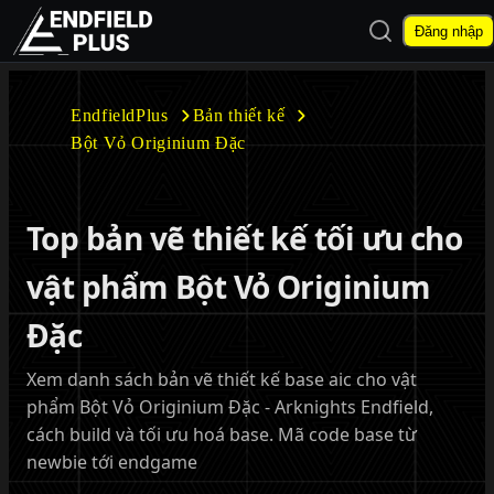
Mở tìm kiếm
Đăng nhập
EndfieldPlus
EndfieldPlus
Bản thiết kế
Bột Vỏ Originium Đặc
Mở menu con
Top bản vẽ thiết kế tối ưu cho
vật phẩm Bột Vỏ Originium
Mở menu con
Đặc
Xem danh sách bản vẽ thiết kế base aic cho vật
phẩm Bột Vỏ Originium Đặc - Arknights Endfield,
cách build và tối ưu hoá base. Mã code base từ
newbie tới endgame