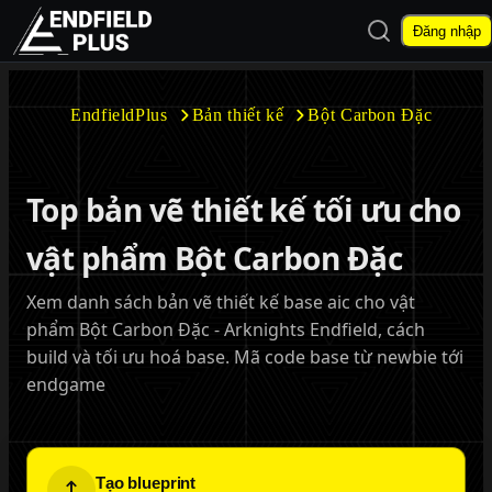
Mở tìm kiếm
Đăng nhập
EndfieldPlus
EndfieldPlus
Bản thiết kế
Bột Carbon Đặc
Mở menu con
Top bản vẽ thiết kế tối ưu cho
vật phẩm Bột Carbon Đặc
Xem danh sách bản vẽ thiết kế base aic cho vật
Mở menu con
phẩm Bột Carbon Đặc - Arknights Endfield, cách
build và tối ưu hoá base. Mã code base từ newbie tới
endgame
Tạo blueprint