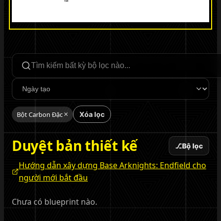
Tìm kiếm bộ lọc
Sắp xếp
Bột Carbon Đặc
×
Xóa lọc
Duyệt bản thiết kế
⎇
Bộ lọc
Hướng dẫn xây dựng Base Arknights: Endfield cho
người mới bắt đầu
Chưa có blueprint nào.