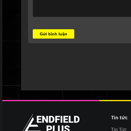
Gửi bình luận
EndfieldPlus
Tin tức
Tin Tức