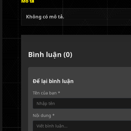
Mô tả
Không có mô tả.
Bình luận (0)
Để lại bình luận
Tên của bạn *
Nội dung *