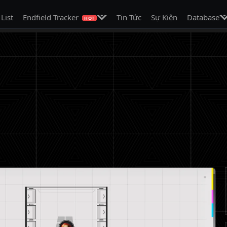
on
Mở menu con
Mở
 List
Endfield Tracker
Tin Tức
Sự Kiện
Database
HOT