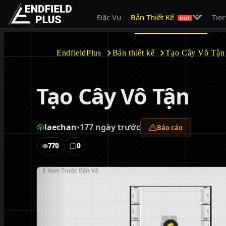
Mở menu c
Đặc Vụ
Bản Thiết Kế
Tier
EndfieldPlus
HOT
EndfieldPlus
Bản thiết kế
Tạo Cây Vô Tận
Tạo Cây Vô Tận
laechan
•
177 ngày trước
Báo cáo
770
0
👁