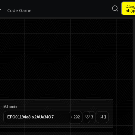
Đăn
Mở tìm ki
 menu con
Code Game
nhậ
Mã code
♡
292
3
1